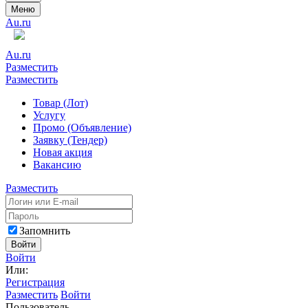
Меню
Au.ru
Au.ru
Разместить
Разместить
Товар (Лот)
Услугу
Промо (Объявление)
Заявку (Тендер)
Новая акция
Вакансию
Разместить
Запомнить
Войти
Войти
Или:
Регистрация
Разместить
Войти
Пользователь