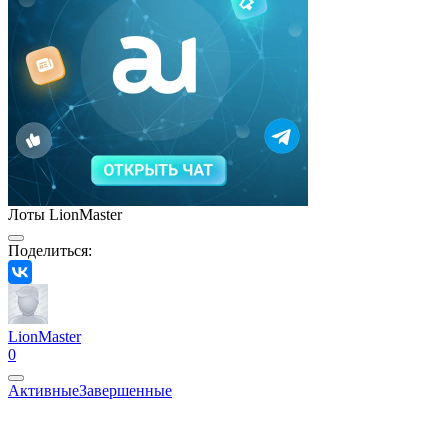
Лоты LionMaster
Поделиться:
LionMaster
0
Активные
Завершенные