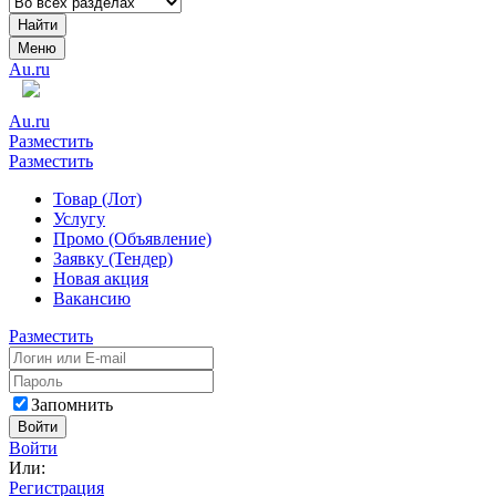
Найти
Меню
Au.ru
Au.ru
Разместить
Разместить
Товар (Лот)
Услугу
Промо (Объявление)
Заявку (Тендер)
Новая акция
Вакансию
Разместить
Запомнить
Войти
Войти
Или:
Регистрация