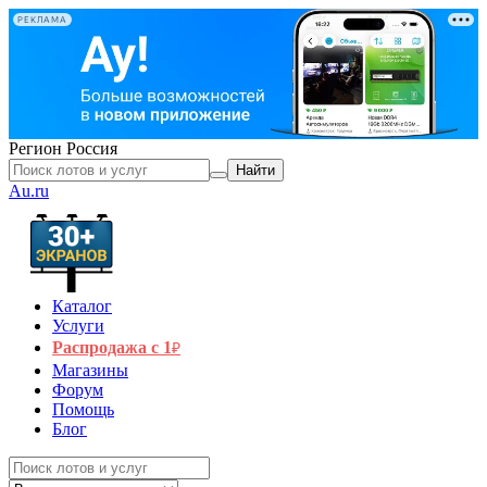
РЕКЛАМА
Регион
Россия
Найти
Au.ru
Каталог
Услуги
Распродажа с 1
₽
Магазины
Форум
Помощь
Блог