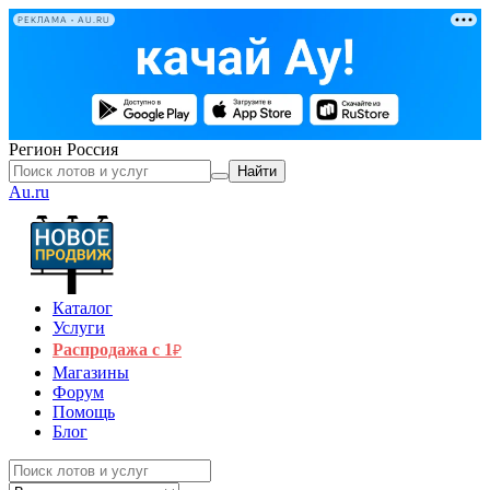
РЕКЛАМА • AU.RU
Регион
Россия
Найти
Au.ru
Каталог
Услуги
Распродажа с 1
₽
Магазины
Форум
Помощь
Блог