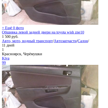
+ Ещё 0 фото
Обшивка левой задней двери на toyota wish zne10
1 500
руб.
Авто, мото, водный транспорт
/
Автозапчасти
/
Салон
/
11 дней
1
Красноярск, Черёмушки
Ktva
99