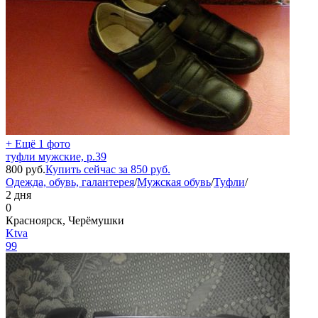
+ Ещё 1 фото
туфли мужские, р.39
800
руб.
Купить сейчас за
850
руб.
Одежда, обувь, галантерея
/
Мужская обувь
/
Туфли
/
2 дня
0
Красноярск, Черёмушки
Ktva
99