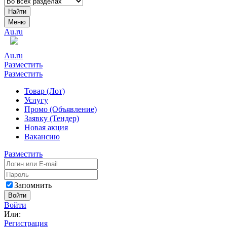
Найти
Меню
Au.ru
Au.ru
Разместить
Разместить
Товар (Лот)
Услугу
Промо (Объявление)
Заявку (Тендер)
Новая акция
Вакансию
Разместить
Запомнить
Войти
Войти
Или:
Регистрация