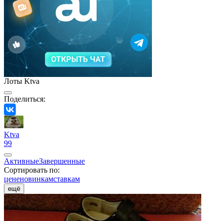
Лоты Ktva
Поделиться:
Ktva
99
Активные
Завершенные
Сортировать по:
цене
новинкам
ставкам
ещё