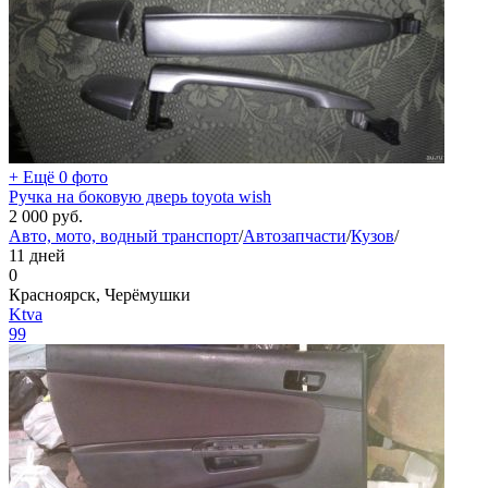
+ Ещё 0 фото
Ручка на боковую дверь toyota wish
2 000
руб.
Авто, мото, водный транспорт
/
Автозапчасти
/
Кузов
/
11 дней
0
Красноярск, Черёмушки
Ktva
99