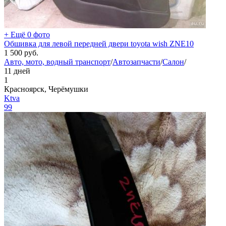
+ Ещё 0 фото
Обшивка для левой передней двери toyota wish ZNE10
1 500
руб.
Авто, мото, водный транспорт
/
Автозапчасти
/
Салон
/
11 дней
1
Красноярск, Черёмушки
Ktva
99