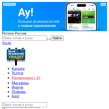
РЕКЛАМА
Регион
Россия
Найти
Au.ru
Каталог
Услуги
Распродажа с 1
₽
Магазины
Форум
Помощь
Блог