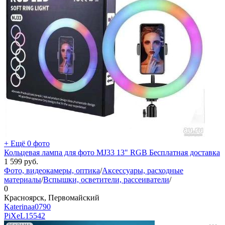
+ Ещё 0 фото
Кольцевая лампа для фото MJ33 13" RGB Бесплатная доставка
1 599
руб.
Фото, видеокамеры, оптика
/
Аксессуары, расходные
материалы
/
Вспышки, осветители, рассеиватели
/
0
Красноярск, Первомайский
Katerinaa0790
PiXeL
15542