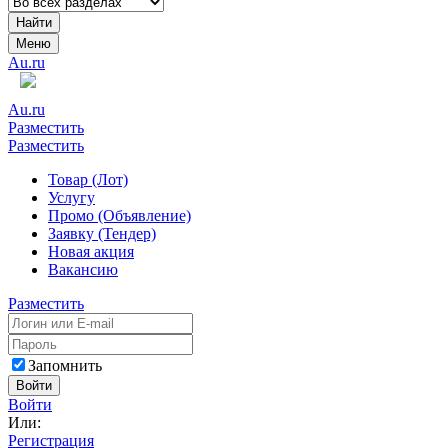
Найти
Меню
Au.ru
Au.ru
Разместить
Разместить
Товар (Лот)
Услугу
Промо (Объявление)
Заявку (Тендер)
Новая акция
Вакансию
Разместить
Запомнить
Войти
Войти
Или:
Регистрация