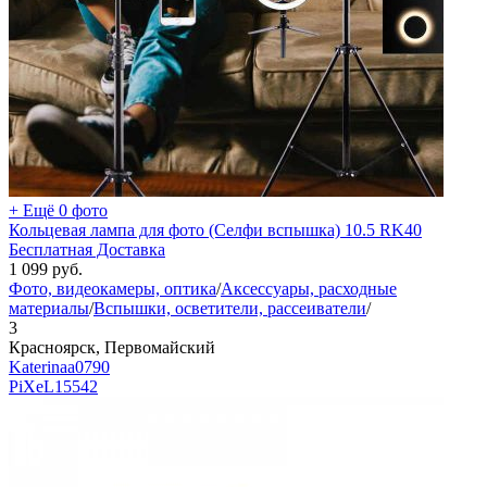
+ Ещё 0 фото
Кольцевая лампа для фото (Селфи вспышка) 10.5 RK40
Бесплатная Доставка
1 099
руб.
Фото, видеокамеры, оптика
/
Аксессуары, расходные
материалы
/
Вспышки, осветители, рассеиватели
/
3
Красноярск, Первомайский
Katerinaa0790
PiXeL
15542