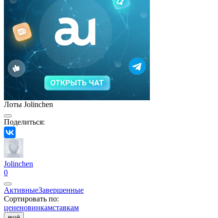
Лоты Jolinchen
Поделиться:
Jolinchen
0
Активные
Завершенные
Сортировать по:
цене
новинкам
ставкам
ещё