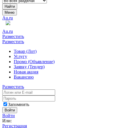
Найти
Меню
Au.ru
Au.ru
Разместить
Разместить
Товар (Лот)
Услугу
Промо (Объявление)
Заявку (Тендер)
Новая акция
Вакансию
Разместить
Запомнить
Войти
Войти
Или:
Регистрация