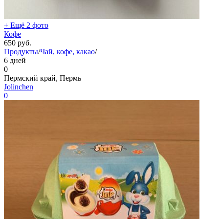
+ Ещё 2 фото
Кофе
650
руб.
Продукты
/
Чай, кофе, какао
/
6 дней
0
Пермский край, Пермь
Jolinchen
0