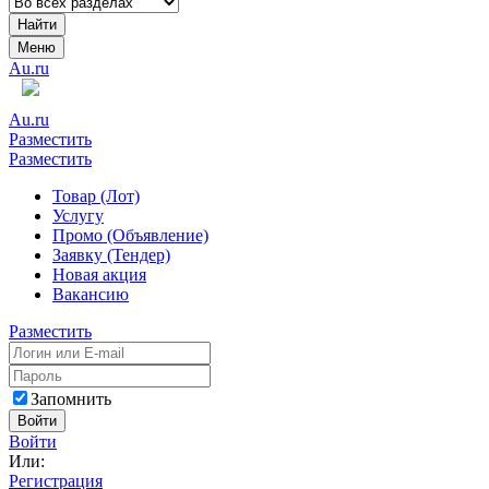
Найти
Меню
Au.ru
Au.ru
Разместить
Разместить
Товар (Лот)
Услугу
Промо (Объявление)
Заявку (Тендер)
Новая акция
Вакансию
Разместить
Запомнить
Войти
Войти
Или:
Регистрация