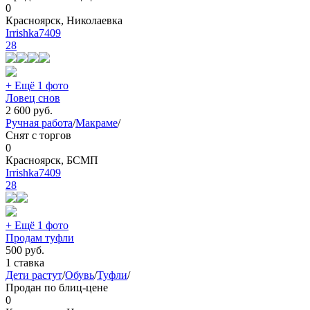
0
Красноярск, Николаевка
Irrishka7409
28
+ Ещё 1 фото
Ловец снов
2 600
руб.
Ручная работа
/
Макраме
/
Снят с торгов
0
Красноярск, БСМП
Irrishka7409
28
+ Ещё 1 фото
Продам туфли
500
руб.
1 ставка
Дети растут
/
Обувь
/
Туфли
/
Продан по блиц-цене
0