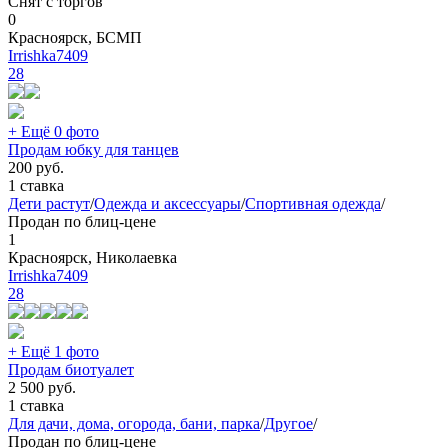
Снят с торгов
0
Красноярск, БСМП
Irrishka7409
28
+ Ещё 0 фото
Продам юбку для танцев
200
руб.
1 ставка
Дети растут
/
Одежда и аксессуары
/
Спортивная одежда
/
Продан по блиц-цене
1
Красноярск, Николаевка
Irrishka7409
28
+ Ещё 1 фото
Продам биотуалет
2 500
руб.
1 ставка
Для дачи, дома, огорода, бани, парка
/
Другое
/
Продан по блиц-цене