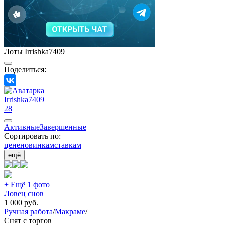
Лоты Irrishka7409
Поделиться:
Irrishka7409
28
Активные
Завершенные
Сортировать по:
цене
новинкам
ставкам
ещё
+ Ещё 1 фото
Ловец снов
1 000
руб.
Ручная работа
/
Макраме
/
Снят с торгов