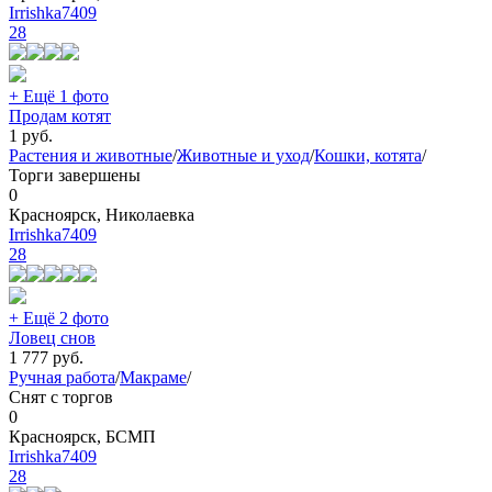
Irrishka7409
28
+ Ещё 1 фото
Продам котят
1
руб.
Растения и животные
/
Животные и уход
/
Кошки, котята
/
Торги завершены
0
Красноярск, Николаевка
Irrishka7409
28
+ Ещё 2 фото
Ловец снов
1 777
руб.
Ручная работа
/
Макраме
/
Снят с торгов
0
Красноярск, БСМП
Irrishka7409
28