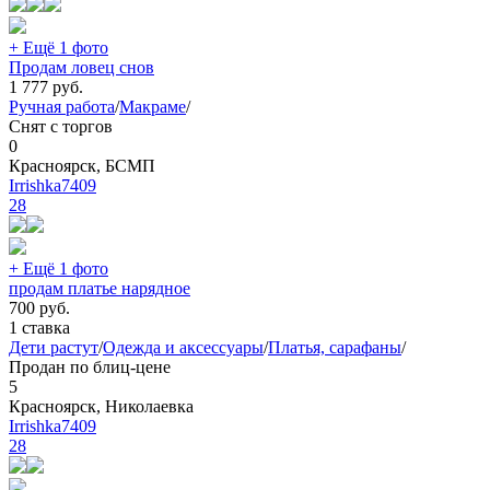
+ Ещё 1 фото
Продам ловец снов
1 777
руб.
Ручная работа
/
Макраме
/
Снят с торгов
0
Красноярск, БСМП
Irrishka7409
28
+ Ещё 1 фото
продам платье нарядное
700
руб.
1 ставка
Дети растут
/
Одежда и аксессуары
/
Платья, сарафаны
/
Продан по блиц-цене
5
Красноярск, Николаевка
Irrishka7409
28