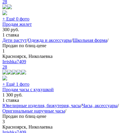
28
+ Ещё 0 фото
Продам жилет
300
руб.
1 ставка
Дети растут
/
Одежда и аксессуары
/
Школьная форма
/
Продан по блиц-цене
1
Красноярск, Николаевка
Irrishka7409
28
+ Ещё 1 фото
Продам часы с кукушкой
1 300
руб.
1 ставка
Ювелирные изделия, бижутерия, часы
/
Часы, аксессуары
/
Оригинальные наручные часы
/
Продан по блиц-цене
3
Красноярск, Николаевка
Irrishka7409