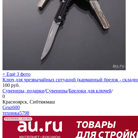
+ Ещё 3 фото
Ключ для чрезвычайных ситуаций (карманный брелок - складно
100
руб.
Сувениры, подарки
/
Сувениры
/
Брелоки для ключей
/
0
Красноярск, Сибтяжмаш
Gruz600
техника
5798
РЕКЛАМА • AU.RU