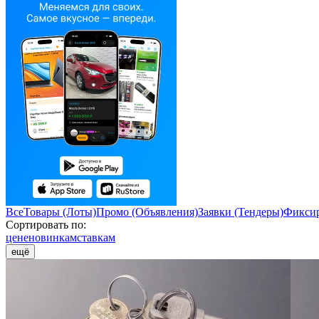
Все
Товары (Лоты)
Промо (Объявления)
Заявки (Тендеры)
Фиксир
Сортировать по:
цене
новинкам
ставкам
ещё