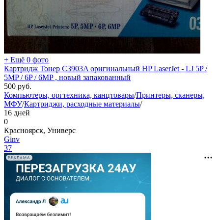
+ Ещё 0 фото
Картридж Тонер C3903A оригинальный HP LaserJet - LJ 5P /
5MP / 6P / 6MP , новый запакованный
500
руб.
Компьютеры, оргтехника, канцтовары
/
Принтеры, сканеры,
МФУ
/
Картриджи, расходные материалы
/
16 дней
0
Красноярск, Универс
Ginv
37
РЕКЛАМА