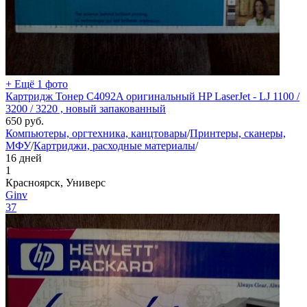
+ Ещё 1 фото
Картридж Тонер C4092A оригинальный HP LaserJet - LJ 1100 /
3200 / 3220 , новый запакованный
650
руб.
Компьютеры, оргтехника, канцтовары
/
Принтеры, сканеры,
МФУ
/
Картриджи, расходные материалы
/
16 дней
1
Красноярск, Универс
Ginv
37