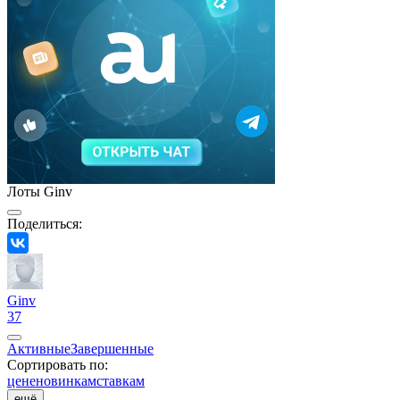
Лоты Ginv
Поделиться:
Ginv
37
Активные
Завершенные
Сортировать по:
цене
новинкам
ставкам
ещё