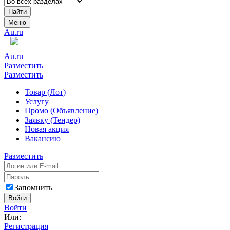
Найти
Меню
Au.ru
Au.ru
Разместить
Разместить
Товар (Лот)
Услугу
Промо (Объявление)
Заявку (Тендер)
Новая акция
Вакансию
Разместить
Запомнить
Войти
Войти
Или:
Регистрация