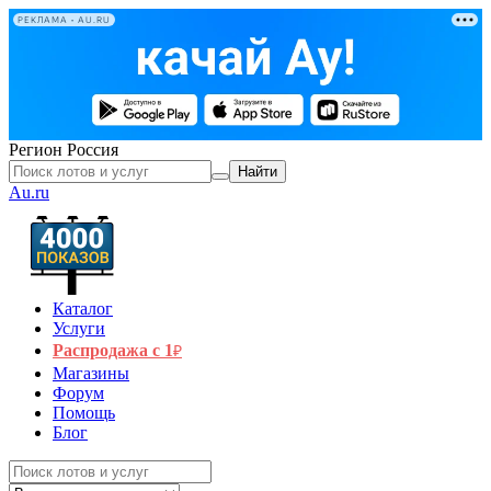
РЕКЛАМА • AU.RU
Регион
Россия
Найти
Au.ru
Каталог
Услуги
Распродажа с 1
₽
Магазины
Форум
Помощь
Блог