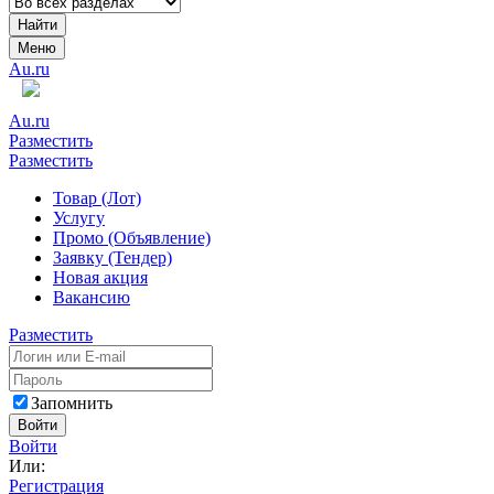
Найти
Меню
Au.ru
Au.ru
Разместить
Разместить
Товар (Лот)
Услугу
Промо (Объявление)
Заявку (Тендер)
Новая акция
Вакансию
Разместить
Запомнить
Войти
Войти
Или:
Регистрация