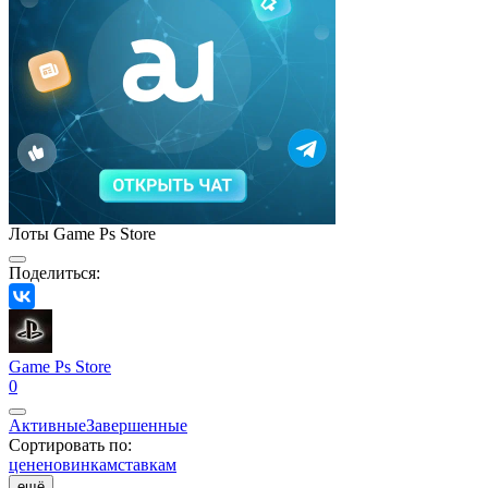
Лоты Game Ps Store
Поделиться:
Game Ps Store
0
Активные
Завершенные
Сортировать по:
цене
новинкам
ставкам
ещё