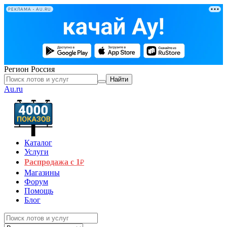
РЕКЛАМА • AU.RU
Регион
Россия
Найти
Au.ru
Каталог
Услуги
Распродажа с 1
₽
Магазины
Форум
Помощь
Блог