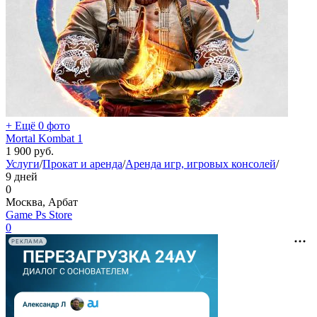
+ Ещё 0 фото
Mortal Kombat 1
1 900
руб.
Услуги
/
Прокат и аренда
/
Аренда игр, игровых консолей
/
9 дней
0
Москва, Арбат
Game Ps Store
0
РЕКЛАМА