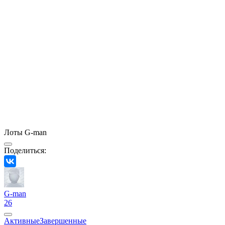
Лоты G-man
Поделиться:
G-man
26
Активные
Завершенные