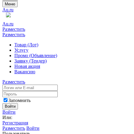
Меню
Au.ru
Au.ru
Разместить
Разместить
Товар (Лот)
Услугу
Промо (Объявление)
Заявку (Тендер)
Новая акция
Вакансию
Разместить
Запомнить
Войти
Войти
Или:
Регистрация
Разместить
Войти
Пользователь