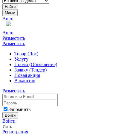
Найти
Меню
Au.ru
Au.ru
Разместить
Разместить
Товар (Лот)
Услугу
Промо (Объявление)
Заявку (Тендер)
Новая акция
Вакансию
Разместить
Запомнить
Войти
Войти
Или:
Регистрация