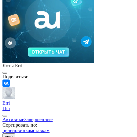
Лоты Erri
Поделиться:
Erri
165
Активные
Завершенные
Сортировать по:
цене
новинкам
ставкам
ещё