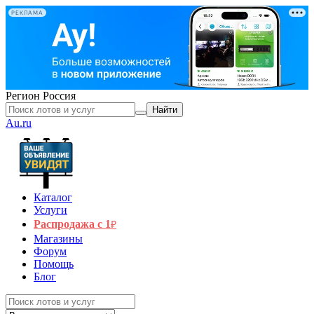
РЕКЛАМА
Регион
Россия
Найти
Au.ru
Каталог
Услуги
Распродажа с 1
₽
Магазины
Форум
Помощь
Блог