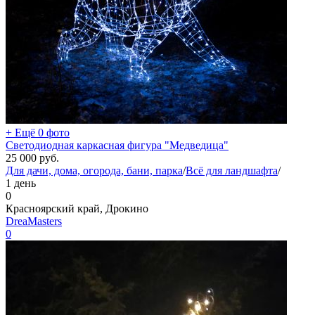
+ Ещё 0 фото
Светодиодная каркасная фигура "Медведица"
25 000
руб.
Для дачи, дома, огорода, бани, парка
/
Всё для ландшафта
/
1 день
0
Красноярский край, Дрокино
DreaMasters
0