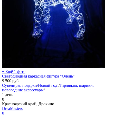
+ Ещё 1 фото
Светодиодная каркасная фигура "Олень"
9 500
руб.
Сувениры, подарки
/
Новый год!
/
Гирлянды, шарики,
новогодние аксессуары
/
1 день
0
Красноярский край, Дрокино
DreaMasters
0