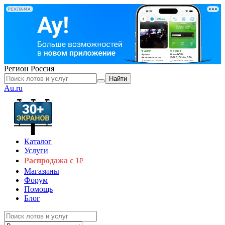
РЕКЛАМА
Регион
Россия
Найти
Au.ru
Каталог
Услуги
Распродажа с 1
₽
Магазины
Форум
Помощь
Блог