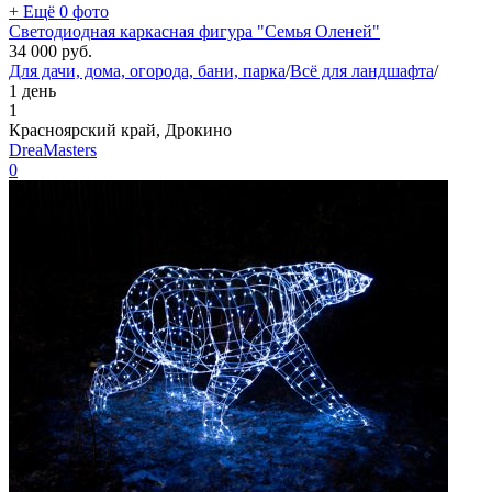
+ Ещё 0 фото
Светодиодная каркасная фигура "Семья Оленей"
34 000
руб.
Для дачи, дома, огорода, бани, парка
/
Всё для ландшафта
/
1 день
1
Красноярский край, Дрокино
DreaMasters
0