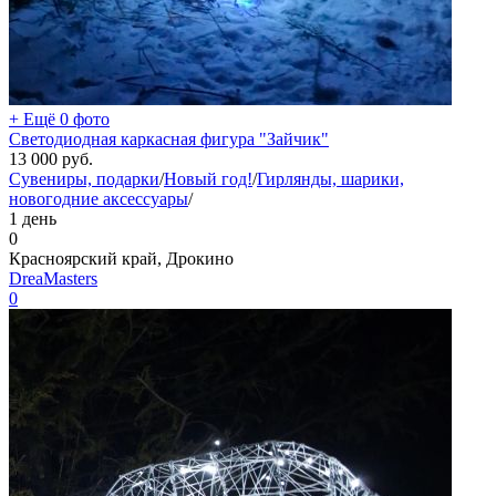
+ Ещё 0 фото
Светодиодная каркасная фигура "Зайчик"
13 000
руб.
Сувениры, подарки
/
Новый год!
/
Гирлянды, шарики,
новогодние аксессуары
/
1 день
0
Красноярский край, Дрокино
DreaMasters
0