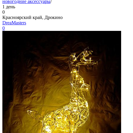
новогодние аксессуары
/
1 день
0
Красноярский край, Дрокино
DreaMasters
0