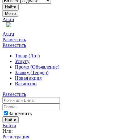
Найти
Меню
Au.ru
Au.ru
Разместить
Разместить
Товар (Лот)
Услугу
Промо (Объявление)
Заявку (Тендер)
Новая акция
Вакансию
Разместить
Запомнить
Войти
Войти
Или:
Регистрация