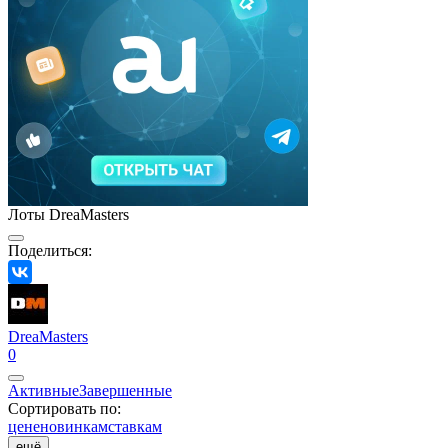
Лоты DreaMasters
Поделиться:
DreaMasters
0
Активные
Завершенные
Сортировать по:
цене
новинкам
ставкам
ещё