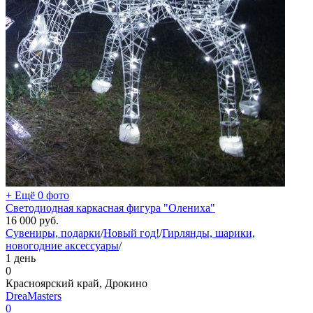
+ Ещё 0 фото
Светодиодная каркасная фигура "Олениха"
16 000
руб.
Сувениры, подарки
/
Новый год!
/
Гирлянды, шарики,
новогодние аксессуары
/
1 день
0
Красноярский край, Дрокино
DreaMasters
0