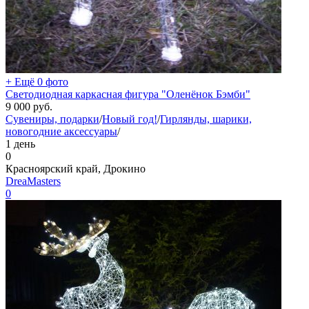
+ Ещё 0 фото
Светодиодная каркасная фигура "Оленёнок Бэмби"
9 000
руб.
Сувениры, подарки
/
Новый год!
/
Гирлянды, шарики,
новогодние аксессуары
/
1 день
0
Красноярский край, Дрокино
DreaMasters
0