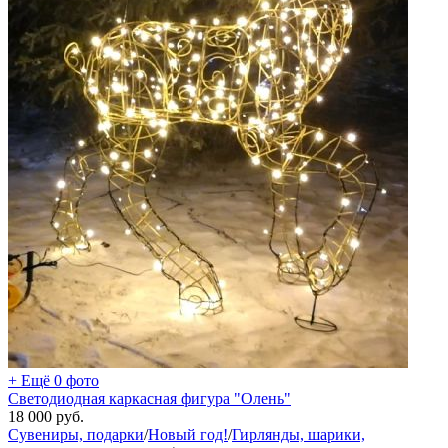
+ Ещё 0 фото
Светодиодная каркасная фигура "Олень"
18 000
руб.
Сувениры, подарки
/
Новый год!
/
Гирлянды, шарики,