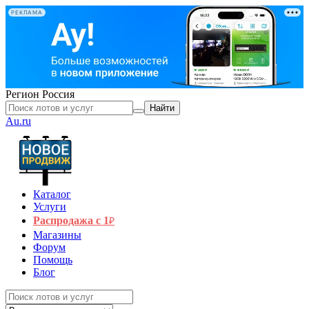
РЕКЛАМА
Регион
Россия
Найти
Au.ru
Каталог
Услуги
Распродажа с 1
₽
Магазины
Форум
Помощь
Блог