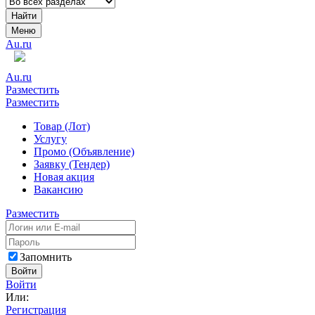
Найти
Меню
Au.ru
Au.ru
Разместить
Разместить
Товар (Лот)
Услугу
Промо (Объявление)
Заявку (Тендер)
Новая акция
Вакансию
Разместить
Запомнить
Войти
Войти
Или:
Регистрация