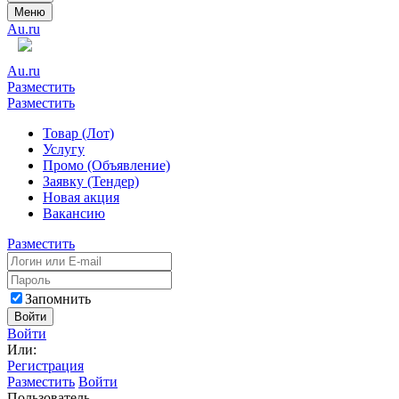
Меню
Au.ru
Au.ru
Разместить
Разместить
Товар (Лот)
Услугу
Промо (Объявление)
Заявку (Тендер)
Новая акция
Вакансию
Разместить
Запомнить
Войти
Войти
Или:
Регистрация
Разместить
Войти
Пользователь