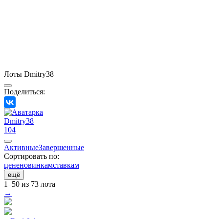
Лоты Dmitry38
Поделиться:
Dmitry38
104
Активные
Завершенные
Сортировать по:
цене
новинкам
ставкам
ещё
1–50 из 73 лота
→