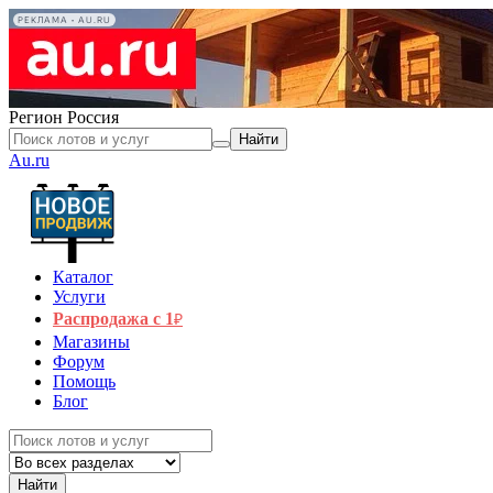
РЕКЛАМА • AU.RU
Регион
Россия
Найти
Au.ru
Каталог
Услуги
Распродажа с 1
₽
Магазины
Форум
Помощь
Блог
Найти