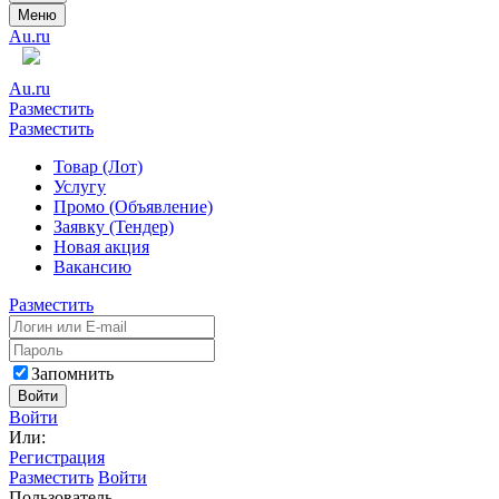
Меню
Au.ru
Au.ru
Разместить
Разместить
Товар (Лот)
Услугу
Промо (Объявление)
Заявку (Тендер)
Новая акция
Вакансию
Разместить
Запомнить
Войти
Войти
Или:
Регистрация
Разместить
Войти
Пользователь