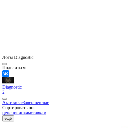
Лоты Diagnostic
Поделиться:
Diagnostic
2
Активные
Завершенные
Сортировать по:
цене
новинкам
ставкам
ещё