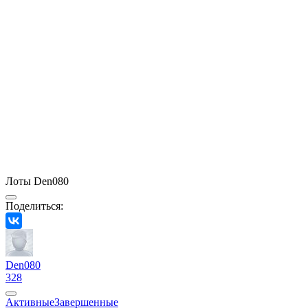
Лоты Den080
Поделиться:
Den080
328
Активные
Завершенные