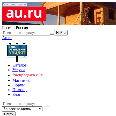
РЕКЛАМА • AU.RU
Регион
Россия
Найти
Au.ru
Каталог
Услуги
Распродажа с 1
₽
Магазины
Форум
Помощь
Блог
Найти