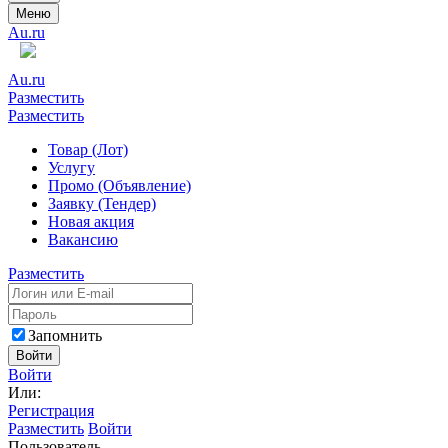
Меню
Au.ru
Au.ru
Разместить
Разместить
Товар (Лот)
Услугу
Промо (Объявление)
Заявку (Тендер)
Новая акция
Вакансию
Разместить
Запомнить
Войти
Войти
Или:
Регистрация
Разместить
Войти
Пользователь