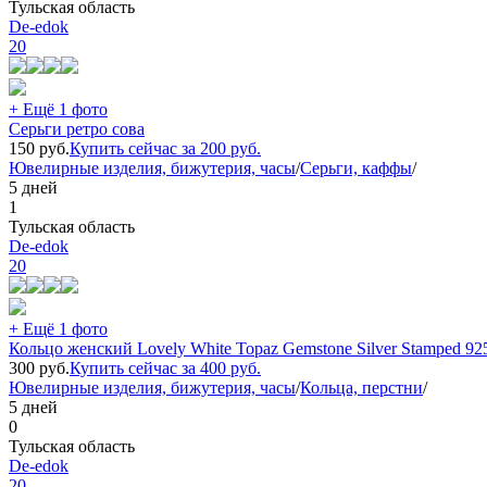
Тульская область
De-edok
20
+ Ещё 1 фото
Серьги ретро сова
150
руб.
Купить сейчас за
200
руб.
Ювелирные изделия, бижутерия, часы
/
Серьги, каффы
/
5 дней
1
Тульская область
De-edok
20
+ Ещё 1 фото
Кольцо женский Lovely White Topaz Gemstone Silver Stamped 92
300
руб.
Купить сейчас за
400
руб.
Ювелирные изделия, бижутерия, часы
/
Кольца, перстни
/
5 дней
0
Тульская область
De-edok
20