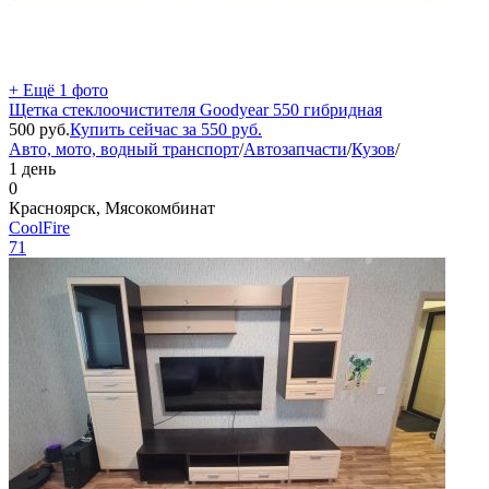
+ Ещё 1 фото
Щетка стеклоочистителя Goodyear 550 гибридная
500
руб.
Купить сейчас за
550
руб.
Авто, мото, водный транспорт
/
Автозапчасти
/
Кузов
/
1 день
0
Красноярск, Мясокомбинат
CoolFire
71