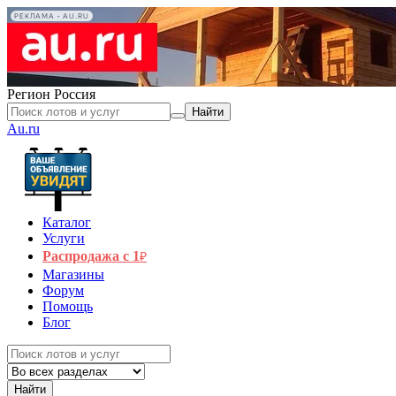
РЕКЛАМА • AU.RU
Регион
Россия
Найти
Au.ru
Каталог
Услуги
Распродажа с 1
₽
Магазины
Форум
Помощь
Блог
Найти