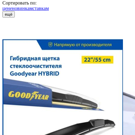
Сортировать по:
цене
новинкам
ставкам
ещё