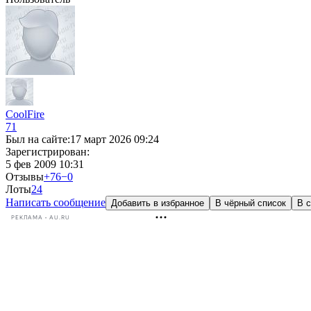
CoolFire
71
Был на сайте:
17 март 2026 09:24
Зарегистрирован:
5 фев 2009 10:31
Отзывы
+76
−0
Лоты
2
4
Написать сообщение
Добавить в избранное
В чёрный список
В с
РЕКЛАМА • AU.RU