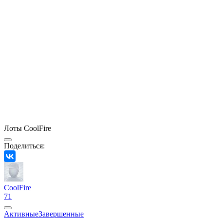
Лоты CoolFire
Поделиться:
CoolFire
71
Активные
Завершенные