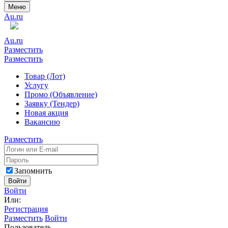
Меню
Au.ru
Au.ru
Разместить
Разместить
Товар (Лот)
Услугу
Промо (Объявление)
Заявку (Тендер)
Новая акция
Вакансию
Разместить
Запомнить
Войти
Войти
Или:
Регистрация
Разместить
Войти
Пользователь