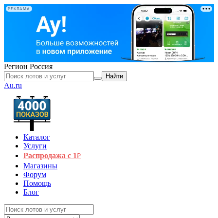
РЕКЛАМА
Регион
Россия
Найти
Au.ru
Каталог
Услуги
Распродажа с 1
₽
Магазины
Форум
Помощь
Блог