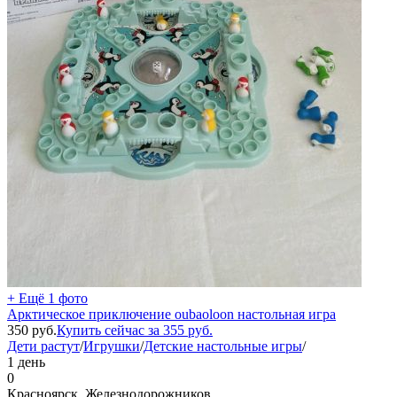
+ Ещё 1 фото
Арктическое приключение oubaoloon настольная игра
350
руб.
Купить сейчас за
355
руб.
Дети растут
/
Игрушки
/
Детские настольные игры
/
1 день
0
Красноярск, Железнодорожников