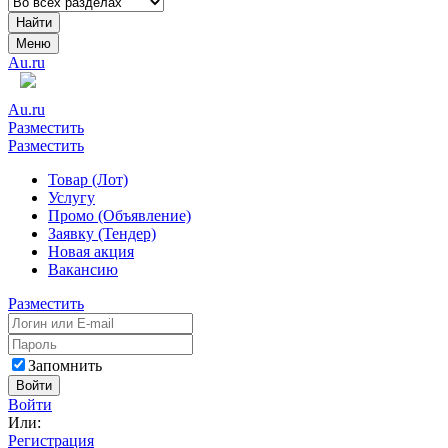
Найти
Меню
Au.ru
Au.ru
Разместить
Разместить
Товар (Лот)
Услугу
Промо (Объявление)
Заявку (Тендер)
Новая акция
Вакансию
Разместить
Запомнить
Войти
Войти
Или:
Регистрация