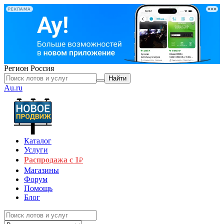
РЕКЛАМА
Регион
Россия
Найти
Au.ru
Каталог
Услуги
Распродажа с 1
₽
Магазины
Форум
Помощь
Блог