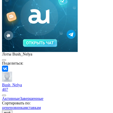
Лоты Bush_Nelya
Поделиться:
Bush_Nelya
407
Активные
Завершенные
Сортировать по:
цене
новинкам
ставкам
ещё