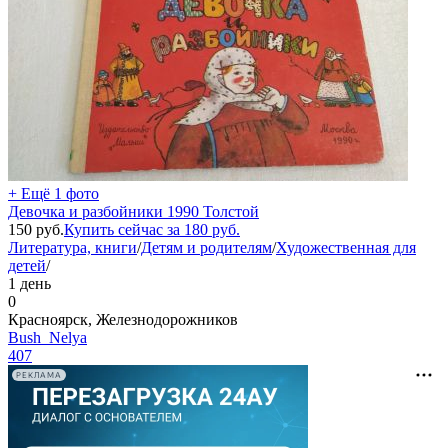
+ Ещё 1 фото
Девочка и разбойники 1990 Толстой
150
руб.
Купить сейчас за
180
руб.
Литература, книги
/
Детям и родителям
/
Художественная для
детей
/
1 день
0
Красноярск, Железнодорожников
Bush_Nelya
407
РЕКЛАМА