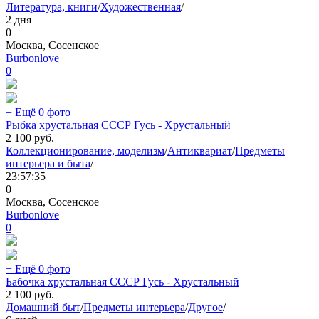
Литература, книги
/
Художественная
/
2 дня
0
Москва, Сосенское
Burbonlove
0
+ Ещё 0 фото
Рыбка хрустальная СССР Гусь - Хрустальный
2 100
руб.
Коллекционирование, моделизм
/
Антиквариат
/
Предметы
интерьера и быта
/
23:57:35
0
Москва, Сосенское
Burbonlove
0
+ Ещё 0 фото
Бабочка хрустальная СССР Гусь - Хрустальный
2 100
руб.
Домашний быт
/
Предметы интерьера
/
Другое
/