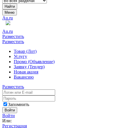
Найти
Меню
Au.ru
Au.ru
Разместить
Разместить
Товар (Лот)
Услугу
Промо (Объявление)
Заявку (Тендер)
Новая акция
Вакансию
Разместить
Запомнить
Войти
Войти
Или:
Регистрация