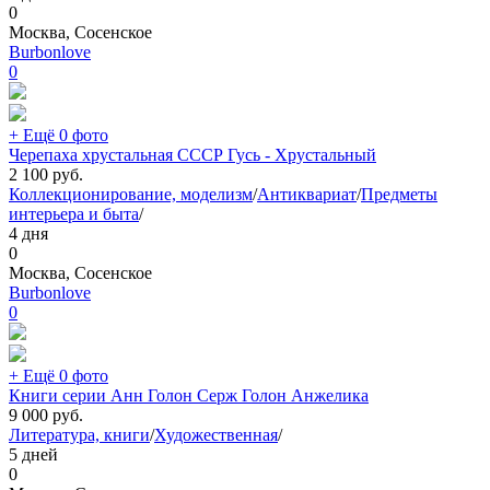
0
Москва, Сосенское
Burbonlove
0
+ Ещё 0 фото
Черепаха хрустальная СССР Гусь - Хрустальный
2 100
руб.
Коллекционирование, моделизм
/
Антиквариат
/
Предметы
интерьера и быта
/
4 дня
0
Москва, Сосенское
Burbonlove
0
+ Ещё 0 фото
Книги серии Анн Голон Серж Голон Анжелика
9 000
руб.
Литература, книги
/
Художественная
/
5 дней
0