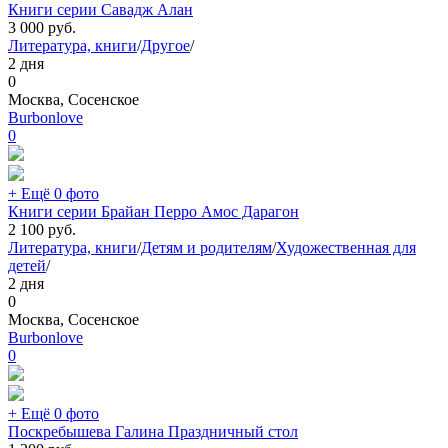
Книги серии Савадж Алан
3 000
руб.
Литература, книги
/
Другое
/
2 дня
0
Москва, Сосенское
Burbonlove
0
+ Ещё 0 фото
Книги серии Брайан Перро Амос Дарагон
2 100
руб.
Литература, книги
/
Детям и родителям
/
Художественная для
детей
/
2 дня
0
Москва, Сосенское
Burbonlove
0
+ Ещё 0 фото
Поскребышева Галина Праздничный стол