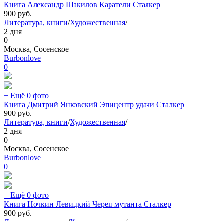
Книга Александр Шакилов Каратели Сталкер
900
руб.
Литература, книги
/
Художественная
/
2 дня
0
Москва, Сосенское
Burbonlove
0
+ Ещё 0 фото
Книга Дмитрий Янковский Эпицентр удачи Сталкер
900
руб.
Литература, книги
/
Художественная
/
2 дня
0
Москва, Сосенское
Burbonlove
0
+ Ещё 0 фото
Книга Ночкин Левицкий Череп мутанта Сталкер
900
руб.