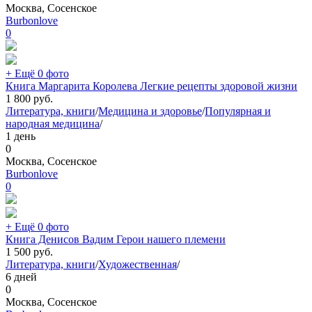
Москва, Сосенское
Burbonlove
0
+ Ещё 0 фото
Книга Маргарита Королева Легкие рецепты здоровой жизни
1 800
руб.
Литература, книги
/
Медицина и здоровье
/
Популярная и
народная медицина
/
1 день
0
Москва, Сосенское
Burbonlove
0
+ Ещё 0 фото
Книга Денисов Вадим Герои нашего племени
1 500
руб.
Литература, книги
/
Художественная
/
6 дней
0
Москва, Сосенское