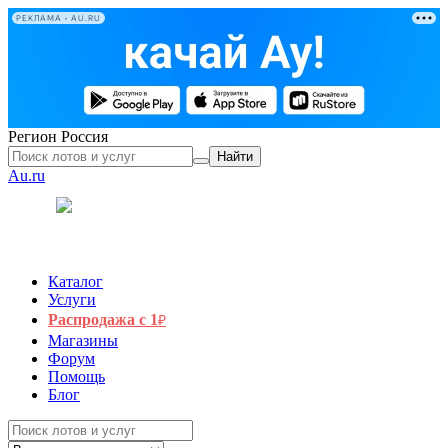
РЕКЛАМА • AU.RU
Регион
Россия
Найти
Au.ru
Каталог
Услуги
Распродажа с 1
₽
Магазины
Форум
Помощь
Блог