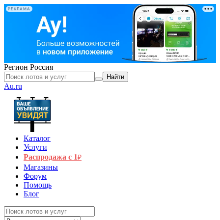
РЕКЛАМА
Регион
Россия
Найти
Au.ru
Каталог
Услуги
Распродажа с 1
₽
Магазины
Форум
Помощь
Блог