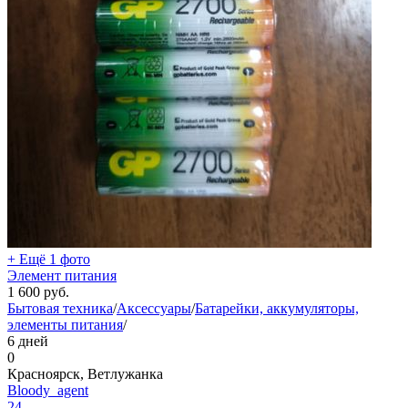
+ Ещё 1 фото
Элемент питания
1 600
руб.
Бытовая техника
/
Аксессуары
/
Батарейки, аккумуляторы,
элементы питания
/
6 дней
0
Красноярск, Ветлужанка
Bloody_agent
24