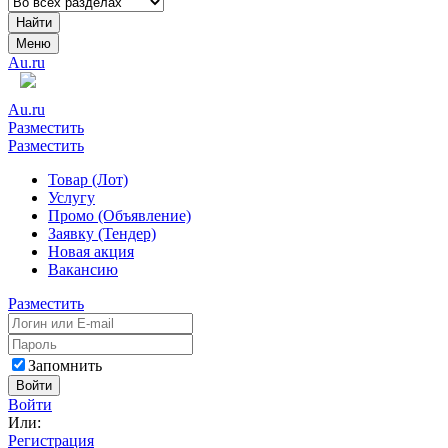
Найти
Меню
Au.ru
Au.ru
Разместить
Разместить
Товар (Лот)
Услугу
Промо (Объявление)
Заявку (Тендер)
Новая акция
Вакансию
Разместить
Запомнить
Войти
Войти
Или:
Регистрация