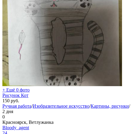
+ Ещё 0 фото
Рисунок Кот
150
руб.
Ручная работа
/
Изобразительное искусство
/
Картины, рисунки
/
2 дня
0
Красноярск, Ветлужанка
Bloody_agent
24