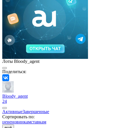
Лоты Bloody_agent
Поделиться:
Bloody_agent
24
Активные
Завершенные
Сортировать по:
цене
новинкам
ставкам
ещё