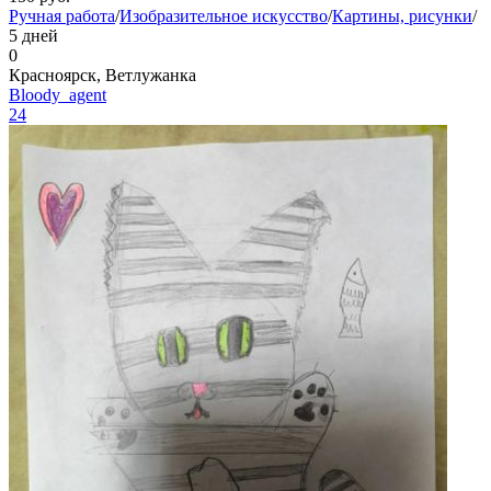
Ручная работа
/
Изобразительное искусство
/
Картины, рисунки
/
5 дней
0
Красноярск, Ветлужанка
Bloody_agent
24