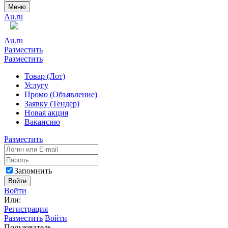
Меню
Au.ru
Au.ru
Разместить
Разместить
Товар (Лот)
Услугу
Промо (Объявление)
Заявку (Тендер)
Новая акция
Вакансию
Разместить
Запомнить
Войти
Войти
Или:
Регистрация
Разместить
Войти
Пользователь