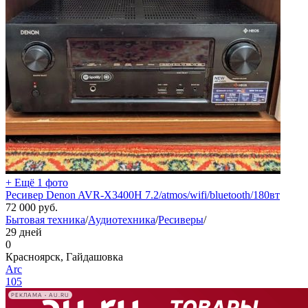
+ Ещё 1 фото
Ресивер Denon AVR-X3400H 7.2/atmos/wifi/bluetooth/180вт
72 000
руб.
Бытовая техника
/
Аудиотехника
/
Ресиверы
/
29 дней
0
Красноярск, Гайдашовка
Arc
105
РЕКЛАМА • AU.RU