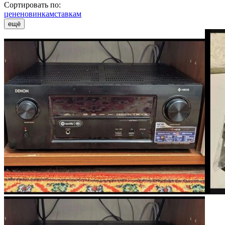
Сортировать по:
цене
новинкам
ставкам
ещё