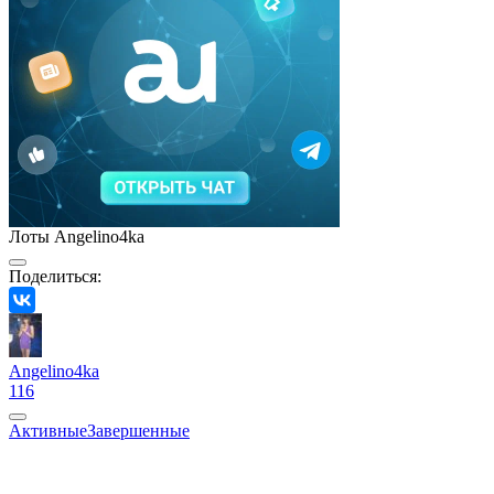
Лоты Angelino4ka
Поделиться:
Angelino4ka
116
Активные
Завершенные