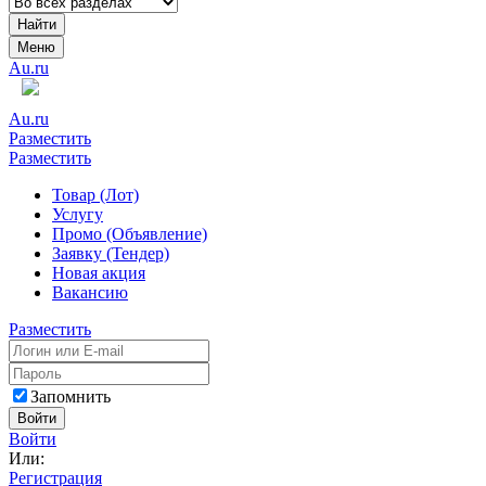
Найти
Меню
Au.ru
Au.ru
Разместить
Разместить
Товар (Лот)
Услугу
Промо (Объявление)
Заявку (Тендер)
Новая акция
Вакансию
Разместить
Запомнить
Войти
Войти
Или:
Регистрация