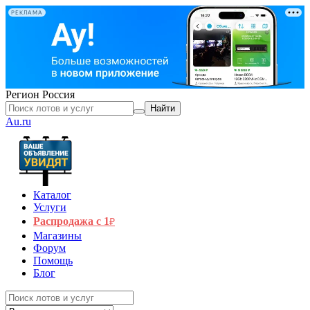
РЕКЛАМА
Регион
Россия
Найти
Au.ru
Каталог
Услуги
Распродажа с 1
₽
Магазины
Форум
Помощь
Блог