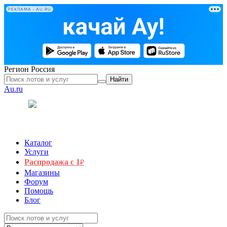
РЕКЛАМА • AU.RU
Регион
Россия
Найти
Au.ru
Каталог
Услуги
Распродажа с 1
₽
Магазины
Форум
Помощь
Блог