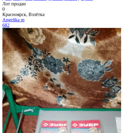
Лот продан
0
Красноярск, Взлётка
Angelika m
682