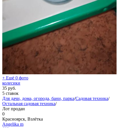
+ Ещё 0 фото
колесики
35
руб.
5 ставок
Для дачи, дома, огорода, бани, парка
/
Садовая техника
/
Остальная садовая техника
/
Лот продан
0
Красноярск, Взлётка
Angelika m