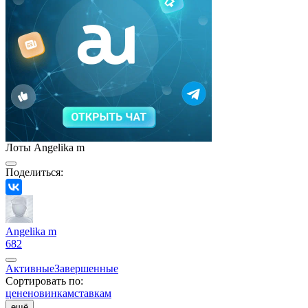
Лоты Angelika m
Поделиться:
Angelika m
682
Активные
Завершенные
Сортировать по:
цене
новинкам
ставкам
ещё