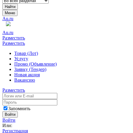
Найти
Меню
Au.ru
Au.ru
Разместить
Разместить
Товар (Лот)
Услугу
Промо (Объявление)
Заявку (Тендер)
Новая акция
Вакансию
Разместить
Запомнить
Войти
Войти
Или:
Регистрация