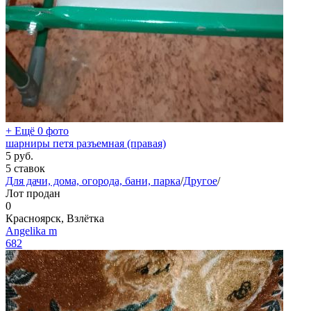
+ Ещё 0 фото
шарниры петя разъемная (правая)
5
руб.
5 ставок
Для дачи, дома, огорода, бани, парка
/
Другое
/
Лот продан
0
Красноярск, Взлётка
Angelika m
682