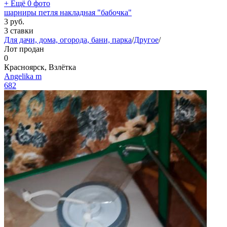
+ Ещё 0 фото
шарниры петля накладная "бабочка"
3
руб.
3 ставки
Для дачи, дома, огорода, бани, парка
/
Другое
/
Лот продан
0
Красноярск, Взлётка
Angelika m
682