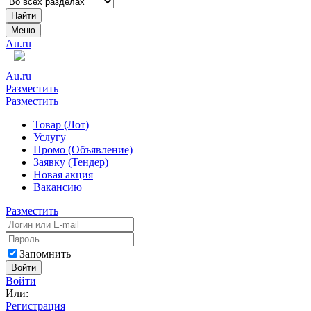
Найти
Меню
Au.ru
Au.ru
Разместить
Разместить
Товар (Лот)
Услугу
Промо (Объявление)
Заявку (Тендер)
Новая акция
Вакансию
Разместить
Запомнить
Войти
Войти
Или:
Регистрация