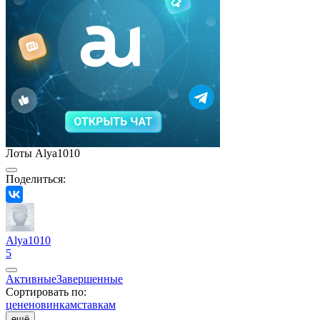
Лоты Alya1010
Поделиться:
Alya1010
5
Активные
Завершенные
Сортировать по:
цене
новинкам
ставкам
ещё