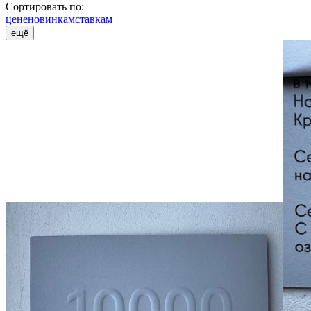
Сортировать по:
цене
новинкам
ставкам
ещё