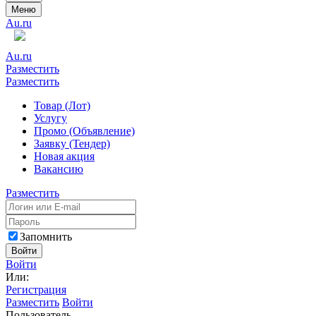
Меню
Au.ru
Au.ru
Разместить
Разместить
Товар (Лот)
Услугу
Промо (Объявление)
Заявку (Тендер)
Новая акция
Вакансию
Разместить
Запомнить
Войти
Войти
Или:
Регистрация
Разместить
Войти
Пользователь