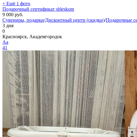
+ Ещё 1 фото
Подарочный сертификат sbleskom
9 000
руб.
Сувениры, подарки
/
Дисконтный центр (скидки)
/
Подарочные с
3 дня
0
Красноярск, Академгородок
Aa
41