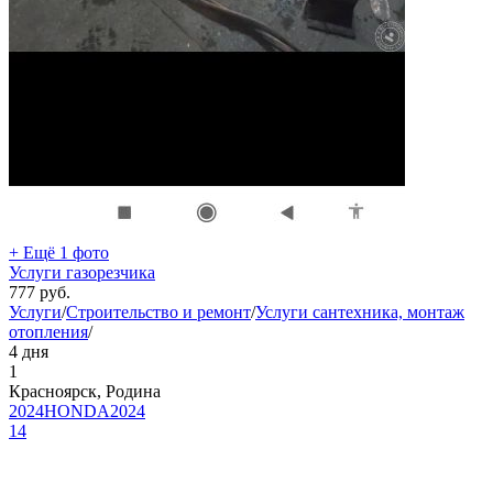
+ Ещё 1 фото
Услуги газорезчика
777
руб.
Услуги
/
Строительство и ремонт
/
Услуги сантехника, монтаж
отопления
/
4 дня
1
Красноярск, Родина
2024HONDA2024
14