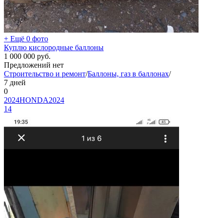
+ Ещё 0 фото
Куплю кислородные баллоны
1 000 000
руб.
Предложений нет
Строительство и ремонт
/
Баллоны, газ в баллонах
/
7 дней
0
2024HONDA2024
14