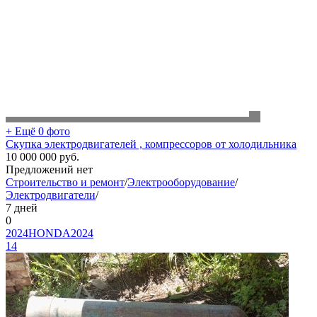
+ Ещё 0 фото
Скупка электродвигателей , компрессоров от холодильника
10 000 000
руб.
Предложений нет
Строительство и ремонт
/
Электрооборудование
/
Электродвигатели
/
7 дней
0
2024HONDA2024
14