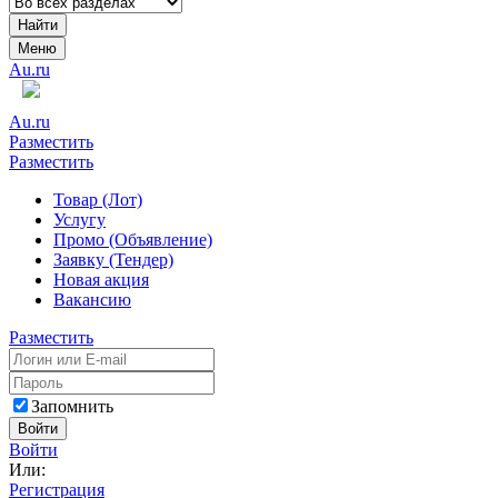
Найти
Меню
Au.ru
Au.ru
Разместить
Разместить
Товар (Лот)
Услугу
Промо (Объявление)
Заявку (Тендер)
Новая акция
Вакансию
Разместить
Запомнить
Войти
Войти
Или:
Регистрация