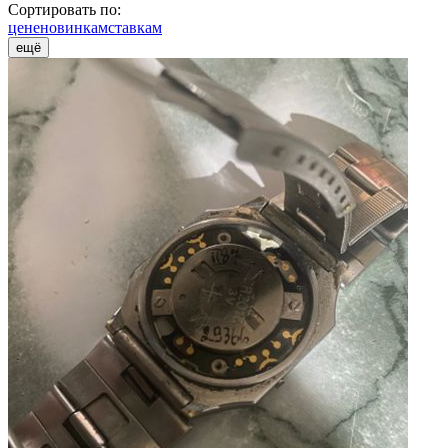
Сортировать по:
цене
новинкам
ставкам
ещё