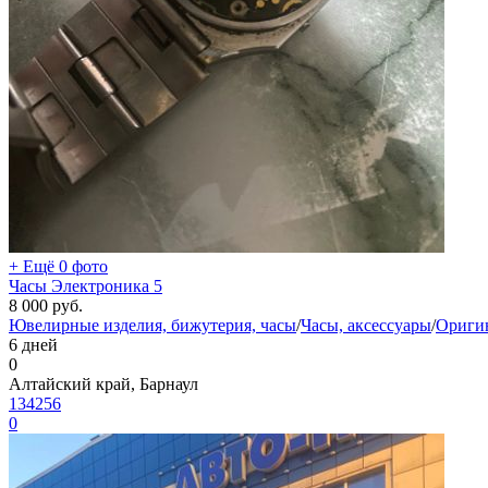
+ Ещё 0 фото
Часы Электроника 5
8 000
руб.
Ювелирные изделия, бижутерия, часы
/
Часы, аксессуары
/
Ориги
6 дней
0
Алтайский край, Барнаул
134256
0