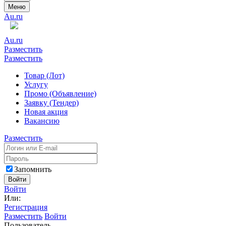
Меню
Au.ru
Au.ru
Разместить
Разместить
Товар (Лот)
Услугу
Промо (Объявление)
Заявку (Тендер)
Новая акция
Вакансию
Разместить
Запомнить
Войти
Войти
Или:
Регистрация
Разместить
Войти
Пользователь