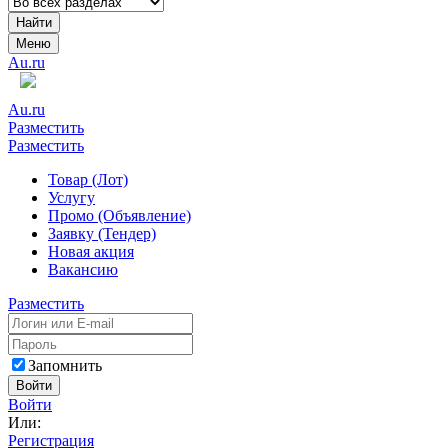
Найти
Меню
Au.ru
Au.ru
Разместить
Разместить
Товар (Лот)
Услугу
Промо (Объявление)
Заявку (Тендер)
Новая акция
Вакансию
Разместить
Запомнить
Войти
Войти
Или:
Регистрация