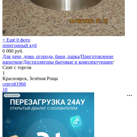
+ Ещё 0 фото
перегонный куб
6 000
руб.
Для дачи, дома, огорода, бани, парка
/
Приготовление
напитков
/
Дистилляторы бытовые и комплектующие
/
Снят с торгов
1
Красноярск, Зелёная Роща
сергей1966
10
РЕКЛАМА