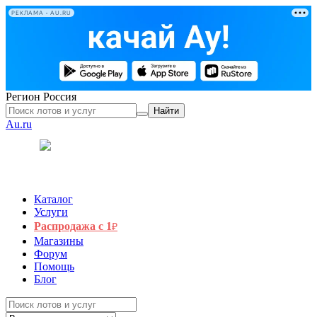
РЕКЛАМА • AU.RU
Регион
Россия
Найти
Au.ru
Каталог
Услуги
Распродажа с 1
₽
Магазины
Форум
Помощь
Блог