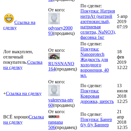
По сделке:
От кого:
Покупка: Натрия
нитрАт (натрий
5 апр
азотнокислый,
2019
Ссылка на
натриевая
07:19
сделку
odyssey2000
селитра, NaNO3),
93
(продавец)
фасовка 1кг
По сделке:
Покупка:
От кого:
Лот выкуплен,
18
Nanoprotech
отличный
фев
Жидкость для
покупатель.
Ссылка
2019
RUSSNANO
холодного
на сделку
12:22
164
(продавец)
воронения, 40
мл.
От кого:
По сделке:
13
Покупка:
июля
+
Ссылка на сделку
Ковровая
2018
valerevna-ntv
дорожка, шерсть
12:25
60
(продавец)
От кого:
21
По сделке:
ВСЁ хорошо
Ссылка
апр
Покупка: Банер
на сделку
rangana
2018
б/у б/у Баннер
506
(продавец)
12:35