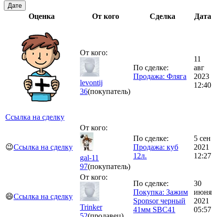
Дате
Оценка
От кого
Сделка
Дата
От кого:
11
По сделке:
авг
Продажа: Фляга
2023
levontij
12:40
36
(покупатель)
Ссылка на сделку
От кого:
По сделке:
5 сен
😉
Ссылка на сделку
Продажа: куб
2021
12л.
12:27
gal-11
97
(покупатель)
От кого:
По сделке:
30
Покупка: Зажим
июня
😄
Ссылка на сделку
Sponsor черный
2021
Trinker
41мм SBC41
05:57
52
(продавец)