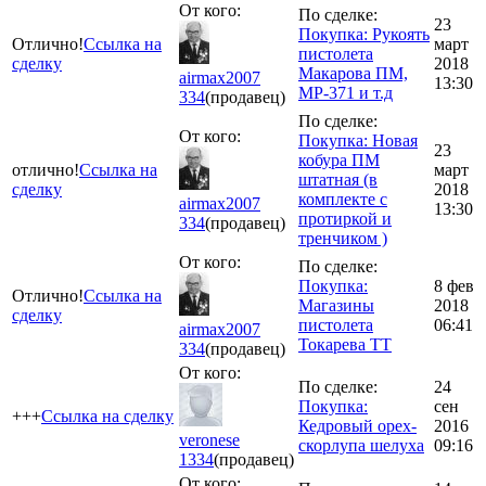
От кого:
По сделке:
23
Покупка: Рукоять
Отлично!
Ссылка на
март
пистолета
сделку
2018
Макарова ПМ,
airmax2007
13:30
МР-371 и т.д
334
(продавец)
По сделке:
От кого:
Покупка: Новая
23
кобура ПМ
отлично!
Ссылка на
март
штатная (в
сделку
2018
комплекте с
airmax2007
13:30
протиркой и
334
(продавец)
тренчиком )
От кого:
По сделке:
Покупка:
8 фев
Отлично!
Ссылка на
Магазины
2018
сделку
пистолета
06:41
airmax2007
Токарева ТТ
334
(продавец)
От кого:
По сделке:
24
Покупка:
сен
+++
Ссылка на сделку
Кедровый орех-
2016
veronese
скорлупа шелуха
09:16
1334
(продавец)
От кого: