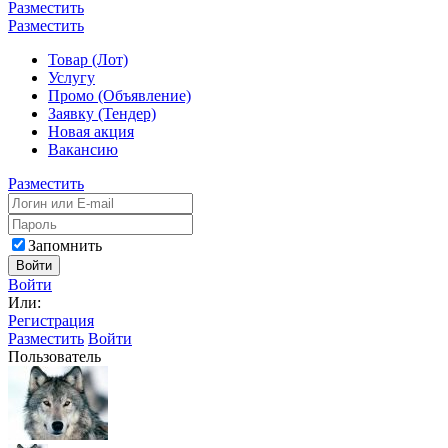
Разместить
Разместить
Товар (Лот)
Услугу
Промо (Объявление)
Заявку (Тендер)
Новая акция
Вакансию
Разместить
Запомнить
Войти
Войти
Или:
Регистрация
Разместить
Войти
Пользователь