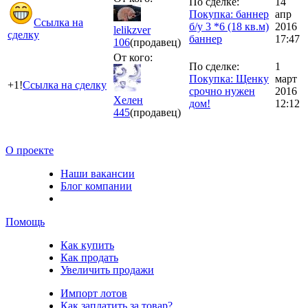
По сделке:
14
Покупка: баннер
апр
Ссылка на
б/у 3 *6 (18 кв.м)
2016
lelikzver
сделку
баннер
17:47
106
(продавец)
От кого:
По сделке:
1
Покупка: Щенку
март
+1!
Ссылка на сделку
срочно нужен
2016
Хелен
дом!
12:12
445
(продавец)
О проекте
Наши вакансии
Блог компании
Помощь
Как купить
Как продать
Увеличить продажи
Импорт лотов
Как заплатить за товар?