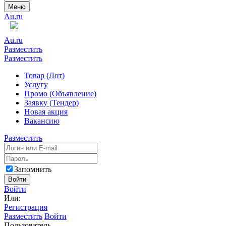
Меню
Au.ru
Au.ru
Разместить
Разместить
Товар (Лот)
Услугу
Промо (Объявление)
Заявку (Тендер)
Новая акция
Вакансию
Разместить
Запомнить
Войти
Войти
Или:
Регистрация
Разместить
Войти
Пользователь