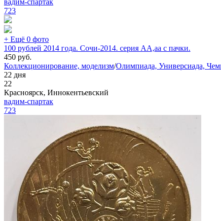
вадим-спартак
723
+ Ещё 0 фото
100 рублей 2014 года. Сочи-2014. серия АА,аа с пачки.
450
руб.
Коллекционирование, моделизм
/
Олимпиада, Универсиада, Че
22 дня
22
Красноярск, Иннокентьевский
вадим-спартак
723