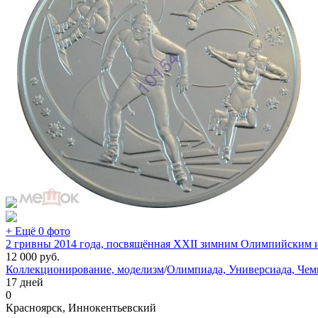
+ Ещё 0 фото
2 гривны 2014 года, посвящённая XXII зимним Олимпийским игр
12 000
руб.
Коллекционирование, моделизм
/
Олимпиада, Универсиада, Че
17 дней
0
Красноярск, Иннокентьевский