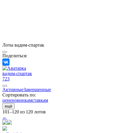
Лоты вадим-спартак
Поделиться:
вадим-спартак
723
Активные
Завершенные
Сортировать по:
цене
новинкам
ставкам
ещё
101–120 из 120 лотов
←