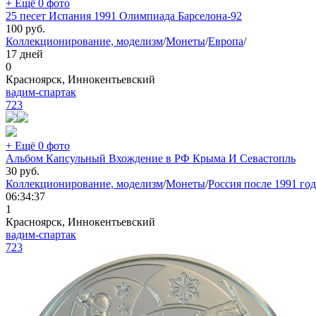
+ Ещё 0 фото
25 песет Испания 1991 Олимпиада Барселона-92
100
руб.
Коллекционирование, моделизм
/
Монеты
/
Европа
/
17 дней
0
Красноярск, Иннокентьевский
вадим-спартак
723
+ Ещё 0 фото
Альбом Капсульный Вхождение в РФ Крыма И Севастопль
30
руб.
Коллекционирование, моделизм
/
Монеты
/
Россия после 1991 год
06:34:37
1
Красноярск, Иннокентьевский
вадим-спартак
723