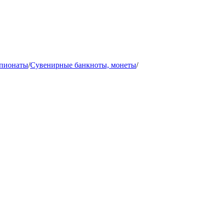
мпионаты
/
Сувенирные банкноты, монеты
/