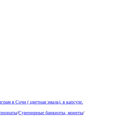
ам в Сочи ( цветная эмаль). в капсуле.
мпионаты
/
Сувенирные банкноты, монеты
/