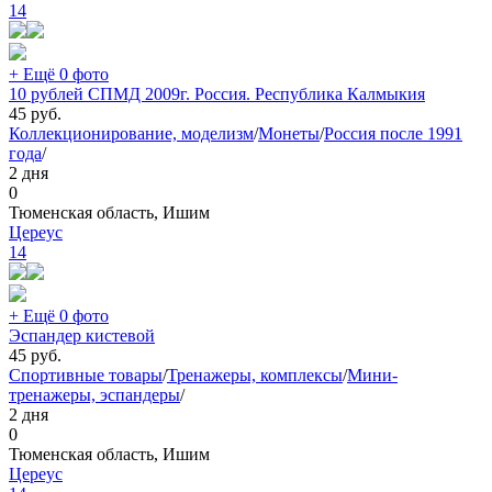
14
+ Ещё 0 фото
10 рублей СПМД 2009г. Россия. Республика Калмыкия
45
руб.
Коллекционирование, моделизм
/
Монеты
/
Россия после 1991
года
/
2 дня
0
Тюменская область, Ишим
Цереус
14
+ Ещё 0 фото
Эспандер кистевой
45
руб.
Спортивные товары
/
Тренажеры, комплексы
/
Мини-
тренажеры, эспандеры
/
2 дня
0
Тюменская область, Ишим
Цереус