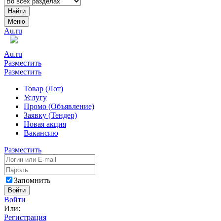
Найти
Меню
Au.ru
Au.ru
Разместить
Разместить
Товар (Лот)
Услугу
Промо (Объявление)
Заявку (Тендер)
Новая акция
Вакансию
Разместить
Запомнить
Войти
Войти
Или:
Регистрация