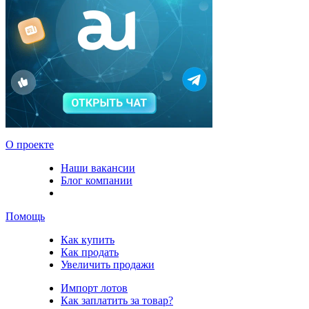
О проекте
Наши вакансии
Блог компании
Помощь
Как купить
Как продать
Увеличить продажи
Импорт лотов
Как заплатить за товар?