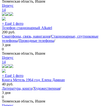
Тюменская область, Ишим
Цереус
14
+ Ещё 1 фото
Телефон стационарный Аlkatel
200
руб.
Смартфоны, связь, навигация
/
Стационарные, спутниковые
телефоны
/
Проводные телефоны
/
3 дня
0
Тюменская область, Ишим
Цереус
14
+ Ещё 1 фото
Книга Метель 1964 год. Елена Дамиан
40
руб.
Литература, книги
/
Художественная
/
3 дня
0
Тюменская область, Ишим
Цереус