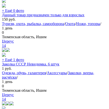
+ Ещё 0 фото
Данный товар предназначен только для взрослых
150
руб.
Туризм, охота, рыбалка, самооборона
/
Охота
/
Ножи, топоры
/
1 день
0
Тюменская область, Ишим
Цереус
14
+ Ещё 1 фото
Заколка СССР Невидимка. 6 штук
1
руб.
Одежда, обувь, галантерея
/
Аксессуары
/
Заколки, вееры,
расчёски
/
1 день
0
Тюменская область, Ишим
Цереус
14