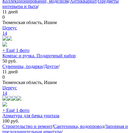
Коллекционирование, моделизм
/
Антиквариат
/
Предметы
интерьера и быта
/
11 дней
0
Тюменская область, Ишим
Цереус
14
+ Ещё 1 фото
Компас и ручка. Подарочный набор
50
руб.
Сувениры, подарки
/
Другое
/
11 дней
0
Тюменская область, Ишим
Цереус
14
+ Ещё 1 фото
Арматура для бачка унитаза
100
руб.
Строительство и ремонт
/
Сантехника, водопровод
/
Запорная и
предохранительная арматура
/