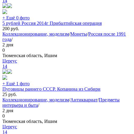
14
+ Ещё 0 фото
5 рублей Россия 2014г Прибалтийская операция
200
руб.
Коллекционирование, моделизм
/
Монеты
/
Россия после 1991
года
/
2 дня
0
Тюменская область, Ишим
Цереус
14
+ Ещё 1 фото
Пуговицы раннего СССР. Копанина из Сибири
25
руб.
Коллекционирование, моделизм
/
Антиквариат
/
Предметы
интерьера и быта
/
2 дня
0
Тюменская область, Ишим
Цереус
14