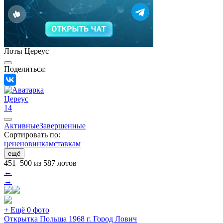
Лоты Цереус
Поделиться:
Цереус
14
Активные
Завершенные
Сортировать по:
цене
новинкам
ставкам
ещё
451–500 из 587 лотов
←
→
+ Ещё 0 фото
Открытка Польша 1968 г. Город Лович