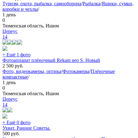
Туризм, охота, рыбалка, самооборона
/
Рыбалка
/
Ящики, сумки,
коробки и чехлы
/
1 день
0
Тюменская область, Ишим
Цереус
14
+ Ещё 1 фото
Фотоаппарат плёночный Rekam neo S. Новый
2 500
руб.
Фото, видеокамеры, оптика
/
Фотокамеры
/
Плёночные
компактные
/
1 день
0
Тюменская область, Ишим
Цереус
14
+ Ещё 0 фото
Ухват. Ранние Советы.
500
руб.