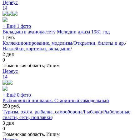
Цереус
14
+ Ещё 1 фото
Вкладыш в аудиокассету Мелодии джаза 1981 год
1
руб.
Коллекционирование, моделизм
/
Открытки, билеты и др.
/
Наклейки, карточки, вкладыши
/
2 дня
0
Тюменская область, Ишим
Цереус
14
+ Ещё 0 фото
Рыболовный поплавок. Старинный самодельный
250
руб.
Туризм, охота, рыбалка, самооборона
/
Рыбалка
/
Рыболовные
снасти, сети, поплавки
/
3 дня
0
Тюменская область, Ишим
Цереус