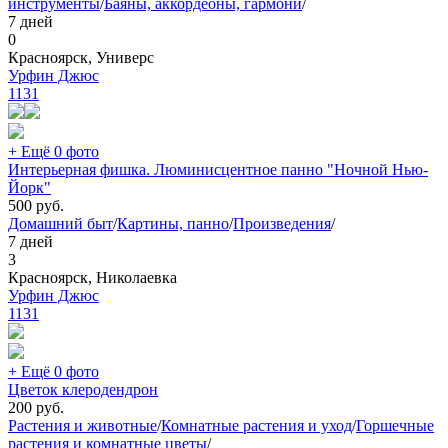
инструменты
/
Баяны, аккордеоны, гармони
/
7 дней
0
Красноярск, Универс
Урфин Джюс
1131
+ Ещё 0 фото
Интерьерная фишка. Люминисцентное панно "Ночной Нью-
Йорк"
500
руб.
Домашний быт
/
Картины, панно
/
Произведения
/
7 дней
3
Красноярск, Николаевка
Урфин Джюс
1131
+ Ещё 0 фото
Цветок клеродендрон
200
руб.
Растения и животные
/
Комнатные растения и уход
/
Горшечные
растения и комнатные цветы
/