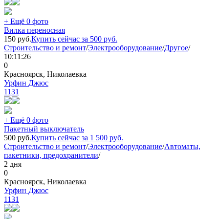
+ Ещё 0 фото
Вилка переносная
150
руб.
Купить сейчас за
500
руб.
Строительство и ремонт
/
Электрооборудование
/
Другое
/
10:11:26
0
Красноярск, Николаевка
Урфин Джюс
1131
+ Ещё 0 фото
Пакетный выключатель
500
руб.
Купить сейчас за
1 500
руб.
Строительство и ремонт
/
Электрооборудование
/
Автоматы,
пакетники, предохранители
/
2 дня
0
Красноярск, Николаевка
Урфин Джюс
1131