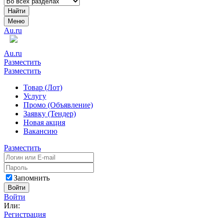
Найти
Меню
Au.ru
Au.ru
Разместить
Разместить
Товар (Лот)
Услугу
Промо (Объявление)
Заявку (Тендер)
Новая акция
Вакансию
Разместить
Запомнить
Войти
Войти
Или:
Регистрация