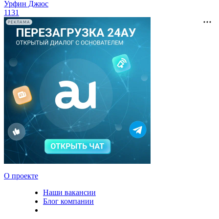
Урфин Джюс
1131
РЕКЛАМА
О проекте
Наши вакансии
Блог компании