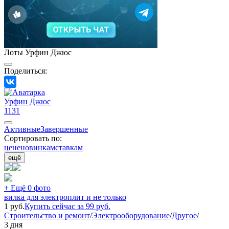
Лоты Урфин Джюс
Поделиться:
Урфин Джюс
1131
Активные
Завершенные
Сортировать по:
цене
новинкам
ставкам
ещё
+ Ещё 0 фото
вилка для электроплит и не только
1
руб.
Купить сейчас за
99
руб.
Строительство и ремонт
/
Электрооборудование
/
Другое
/
3 дня