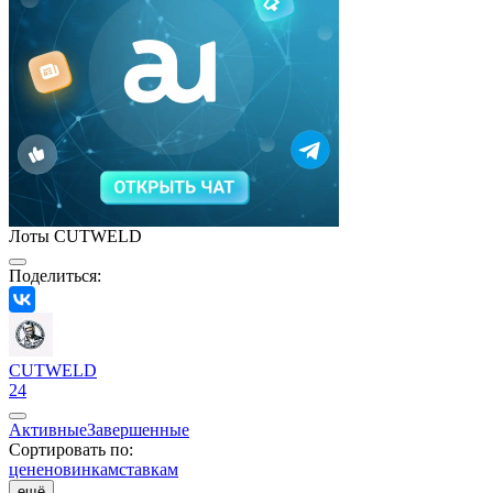
Лоты СUTWELD
Поделиться:
СUTWELD
24
Активные
Завершенные
Сортировать по:
цене
новинкам
ставкам
ещё