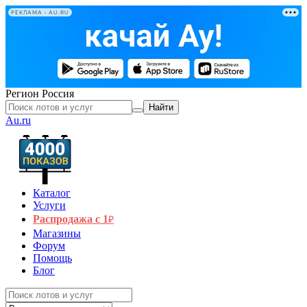
РЕКЛАМА • AU.RU
Регион
Россия
Найти
Au.ru
Каталог
Услуги
Распродажа с 1
₽
Магазины
Форум
Помощь
Блог