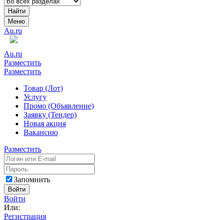
Найти
Меню
Au.ru
Au.ru
Разместить
Разместить
Товар (Лот)
Услугу
Промо (Объявление)
Заявку (Тендер)
Новая акция
Вакансию
Разместить
Запомнить
Войти
Войти
Или:
Регистрация