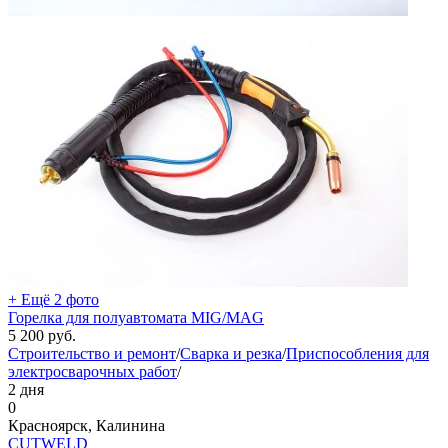
+ Ещё 2 фото
Горелка для полуавтомата MIG/MAG
5 200
руб.
Строительство и ремонт
/
Сварка и резка
/
Приспособления для
электросварочных работ
/
2 дня
0
Красноярск, Калинина
СUTWELD