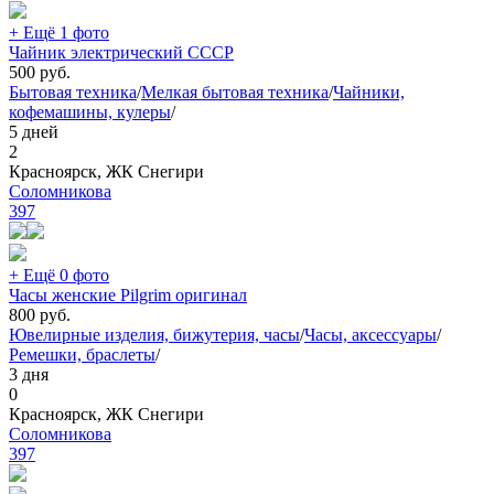
+ Ещё 1 фото
Чайник электрический СССР
500
руб.
Бытовая техника
/
Мелкая бытовая техника
/
Чайники,
кофемашины, кулеры
/
5 дней
2
Красноярск, ЖК Снегири
Соломникова
397
+ Ещё 0 фото
Часы женские Pilgrim оригинал
800
руб.
Ювелирные изделия, бижутерия, часы
/
Часы, аксессуары
/
Ремешки, браслеты
/
3 дня
0
Красноярск, ЖК Снегири
Соломникова
397