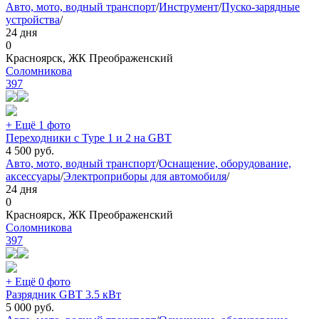
Авто, мото, водный транспорт
/
Инструмент
/
Пуско-зарядные
устройства
/
24 дня
0
Красноярск, ЖК Преображенский
Соломникова
397
+ Ещё 1 фото
Переходники с Type 1 и 2 на GBT
4 500
руб.
Авто, мото, водный транспорт
/
Оснащение, оборудование,
аксессуары
/
Электроприборы для автомобиля
/
24 дня
0
Красноярск, ЖК Преображенский
Соломникова
397
+ Ещё 0 фото
Разрядник GBT 3.5 кВт
5 000
руб.