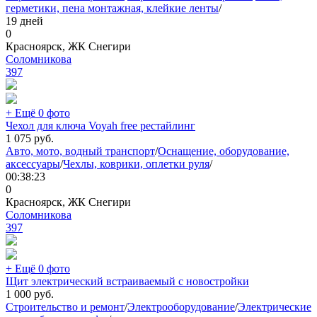
герметики, пена монтажная, клейкие ленты
/
19 дней
0
Красноярск, ЖК Снегири
Соломникова
397
+ Ещё 0 фото
Чехол для ключа Voyah free рестайлинг
1 075
руб.
Авто, мото, водный транспорт
/
Оснащение, оборудование,
аксессуары
/
Чехлы, коврики, оплетки руля
/
00:38:23
0
Красноярск, ЖК Снегири
Соломникова
397
+ Ещё 0 фото
Щит электрический встраиваемый с новостройки
1 000
руб.
Строительство и ремонт
/
Электрооборудование
/
Электрические