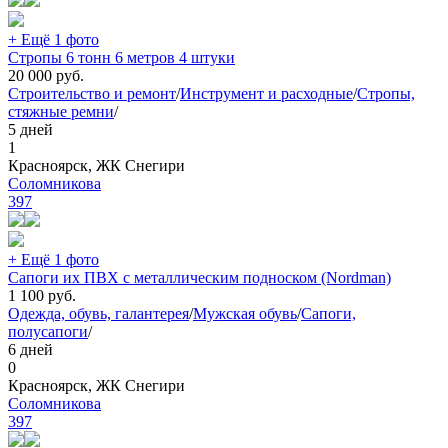
+ Ещё 1 фото
Стропы 6 тонн 6 метров 4 штуки
20 000
руб.
Строительство и ремонт
/
Инструмент и расходные
/
Стропы,
стяжные ремни
/
5 дней
1
Красноярск, ЖК Снегири
Соломникова
397
+ Ещё 1 фото
Сапоги их ПВХ с металлическим подноском (Nordman)
1 100
руб.
Одежда, обувь, галантерея
/
Мужская обувь
/
Сапоги,
полусапоги
/
6 дней
0
Красноярск, ЖК Снегири
Соломникова
397