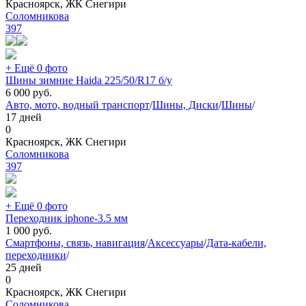
Красноярск, ЖК Снегири
Соломникова
397
+ Ещё 0 фото
Шины зимние Haida 225/50/R17 б/у
6 000
руб.
Авто, мото, водный транспорт
/
Шины, Диски
/
Шины
/
17 дней
0
Красноярск, ЖК Снегири
Соломникова
397
+ Ещё 0 фото
Переходник iphone-3.5 мм
1 000
руб.
Смартфоны, связь, навигация
/
Аксессуары
/
Дата-кабели,
переходники
/
25 дней
0
Красноярск, ЖК Снегири
Соломникова