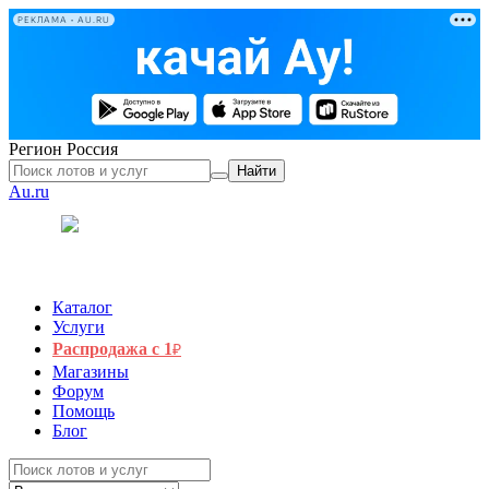
РЕКЛАМА • AU.RU
Регион
Россия
Найти
Au.ru
Каталог
Услуги
Распродажа с 1
₽
Магазины
Форум
Помощь
Блог