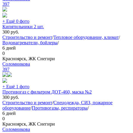
397
+ Ещё 0 фото
Кипятильники 2 шт.
300
руб.
Строительство и ремонт
/
Тепловое оборудование, климат
/
Водонагреватели, бойлеры
/
6 дней
0
Красноярск, ЖК Снегири
Соломникова
397
+ Ещё 1 фото
Противогаз с фильтром ДОТ-460, маска №2
300
руб.
Строительство и ремонт
/
Спецодежда, СИЗ, пожарное
оборудование
/
Противогазы, респираторы
/
6 дней
0
Красноярск, ЖК Снегири
Соломникова