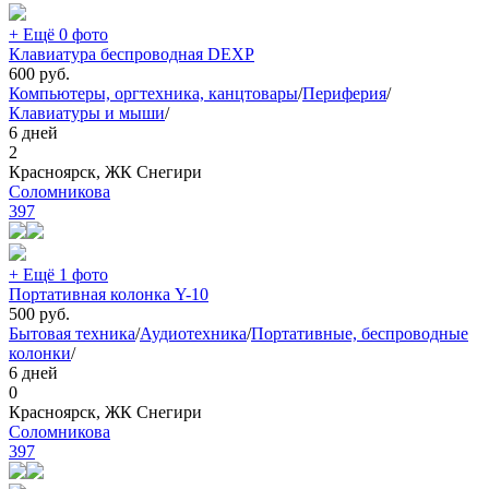
+ Ещё 0 фото
Клавиатура беспроводная DEXP
600
руб.
Компьютеры, оргтехника, канцтовары
/
Периферия
/
Клавиатуры и мыши
/
6 дней
2
Красноярск, ЖК Снегири
Соломникова
397
+ Ещё 1 фото
Портативная колонка Y-10
500
руб.
Бытовая техника
/
Аудиотехника
/
Портативные, беспроводные
колонки
/
6 дней
0
Красноярск, ЖК Снегири
Соломникова
397