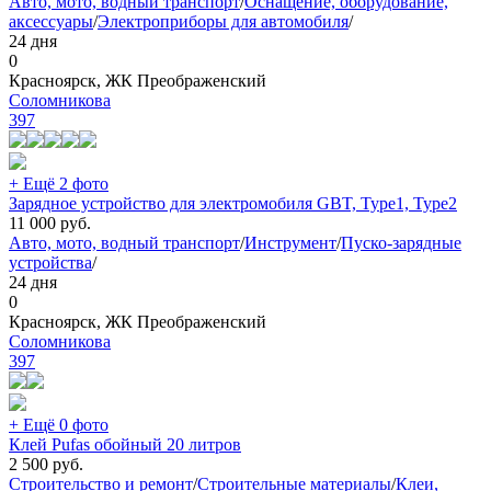
Авто, мото, водный транспорт
/
Оснащение, оборудование,
аксессуары
/
Электроприборы для автомобиля
/
24 дня
0
Красноярск, ЖК Преображенский
Соломникова
397
+ Ещё 2 фото
Зарядное устройство для электромобиля GBT, Type1, Type2
11 000
руб.
Авто, мото, водный транспорт
/
Инструмент
/
Пуско-зарядные
устройства
/
24 дня
0
Красноярск, ЖК Преображенский
Соломникова
397
+ Ещё 0 фото
Клей Pufas обойный 20 литров
2 500
руб.
Строительство и ремонт
/
Строительные материалы
/
Клеи,