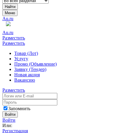
Найти
Меню
Au.ru
Au.ru
Разместить
Разместить
Товар (Лот)
Услугу
Промо (Объявление)
Заявку (Тендер)
Новая акция
Вакансию
Разместить
Запомнить
Войти
Войти
Или:
Регистрация