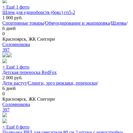
+ Ещё 1 фото
Шлем для единоборств (бокс) гп5-2
1 000
руб.
Спортивные товары
/
Обмундирование и экипировка
/
Шлемы
/
6 дней
0
Красноярск, ЖК Снегири
Соломникова
397
+ Ещё 1 фото
Детская переноска RedFox
2 000
руб.
Дети растут
/
Слинги, эрго рюкзаки, переноски
/
6 дней
0
Красноярск, ЖК Снегири
Соломникова
397
+ Ещё 0 фото
Подводка РВД для смесителя 80 см 2 штуки с новостройки