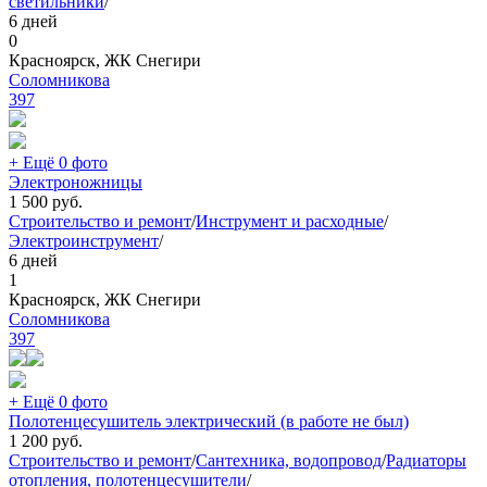
светильники
/
6 дней
0
Красноярск, ЖК Снегири
Соломникова
397
+ Ещё 0 фото
Электроножницы
1 500
руб.
Строительство и ремонт
/
Инструмент и расходные
/
Электроинструмент
/
6 дней
1
Красноярск, ЖК Снегири
Соломникова
397
+ Ещё 0 фото
Полотенцесушитель электрический (в работе не был)
1 200
руб.
Строительство и ремонт
/
Сантехника, водопровод
/
Радиаторы
отопления, полотенцесушители
/