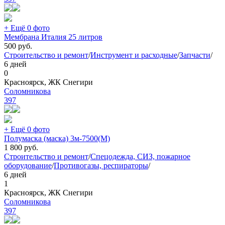
+ Ещё 0 фото
Мембрана Италия 25 литров
500
руб.
Строительство и ремонт
/
Инструмент и расходные
/
Запчасти
/
6 дней
0
Красноярск, ЖК Снегири
Соломникова
397
+ Ещё 0 фото
Полумаска (маска) 3м-7500(М)
1 800
руб.
Строительство и ремонт
/
Спецодежда, СИЗ, пожарное
оборудование
/
Противогазы, респираторы
/
6 дней
1
Красноярск, ЖК Снегири
Соломникова
397