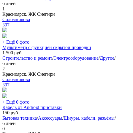
6 дней
1
Красноярск, ЖК Снегири
Соломникова
397
+ Ещё 0 фото
Мультиметр с функцией скрытой проводки
1 500
руб.
Строительство и ремонт
/
Электрооборудование
/
Другое
/
6 дней
2
Красноярск, ЖК Снегири
Соломникова
397
+ Ещё 0 фото
Кабель от Android приставки
150
руб.
Бытовая техника
/
Аксессуары
/
Шнуры, кабели, разъёмы
/
6 дней
0