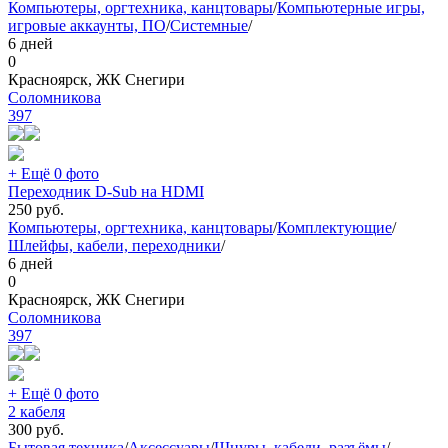
Компьютеры, оргтехника, канцтовары
/
Компьютерные игры,
игровые аккаунты, ПО
/
Системные
/
6 дней
0
Красноярск, ЖК Снегири
Соломникова
397
+ Ещё 0 фото
Переходник D-Sub на HDMI
250
руб.
Компьютеры, оргтехника, канцтовары
/
Комплектующие
/
Шлейфы, кабели, переходники
/
6 дней
0
Красноярск, ЖК Снегири
Соломникова
397
+ Ещё 0 фото
2 кабеля
300
руб.
Бытовая техника
/
Аксессуары
/
Шнуры, кабели, разъёмы
/