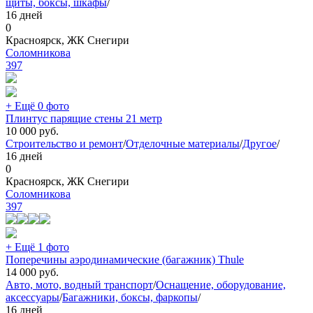
щиты, боксы, шкафы
/
16 дней
0
Красноярск, ЖК Снегири
Соломникова
397
+ Ещё 0 фото
Плинтус парящие стены 21 метр
10 000
руб.
Строительство и ремонт
/
Отделочные материалы
/
Другое
/
16 дней
0
Красноярск, ЖК Снегири
Соломникова
397
+ Ещё 1 фото
Поперечины аэродинамические (багажник) Thule
14 000
руб.
Авто, мото, водный транспорт
/
Оснащение, оборудование,
аксессуары
/
Багажники, боксы, фаркопы
/
16 дней