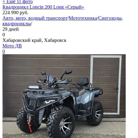
+ Ещё 11 фото
Квадроцикл Loncin 200 Long «Серый»
224 990
руб.
Авто, мото, водный транспорт
/
Мототехника
/
Снегоходы,
квадроциклы
/
29 дней
0
Хабаровский край, Хабаровск
Мото ДВ
0