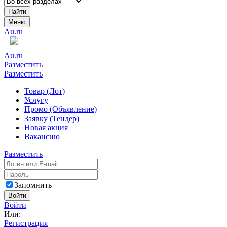
Найти
Меню
Au.ru
Au.ru
Разместить
Разместить
Товар (Лот)
Услугу
Промо (Объявление)
Заявку (Тендер)
Новая акция
Вакансию
Разместить
Запомнить
Войти
Войти
Или:
Регистрация