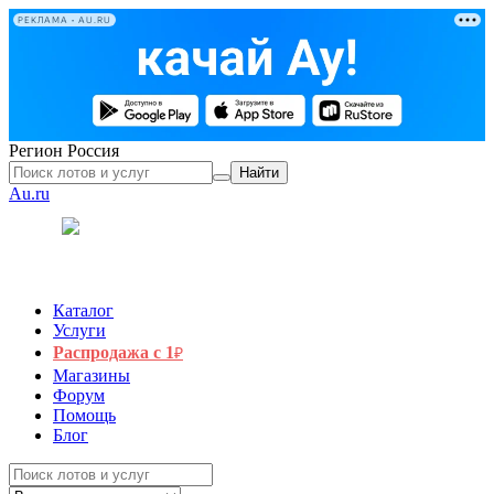
РЕКЛАМА • AU.RU
Регион
Россия
Найти
Au.ru
Каталог
Услуги
Распродажа с 1
₽
Магазины
Форум
Помощь
Блог