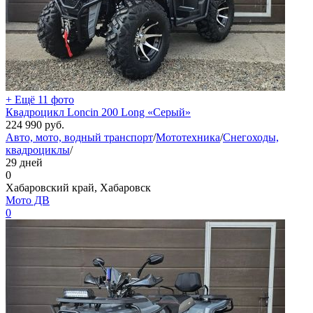
+ Ещё 11 фото
Квадроцикл Loncin 200 Long «Серый»
224 990
руб.
Авто, мото, водный транспорт
/
Мототехника
/
Снегоходы,
квадроциклы
/
29 дней
0
Хабаровский край, Хабаровск
Мото ДВ
0