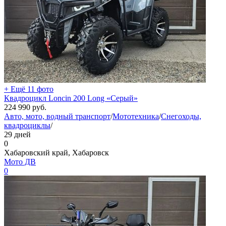
+ Ещё 11 фото
Квадроцикл Loncin 200 Long «Серый»
224 990
руб.
Авто, мото, водный транспорт
/
Мототехника
/
Снегоходы,
квадроциклы
/
29 дней
0
Хабаровский край, Хабаровск
Мото ДВ
0