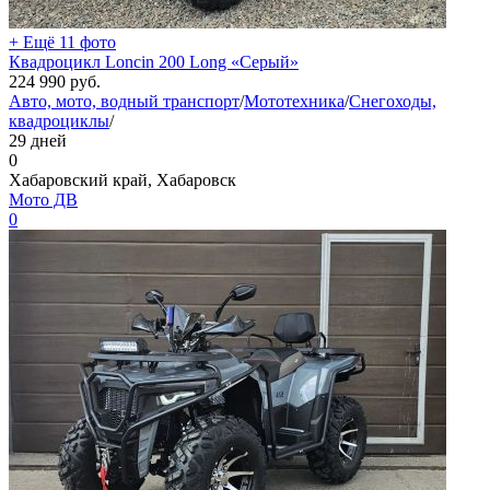
+ Ещё 11 фото
Квадроцикл Loncin 200 Long «Серый»
224 990
руб.
Авто, мото, водный транспорт
/
Мототехника
/
Снегоходы,
квадроциклы
/
29 дней
0
Хабаровский край, Хабаровск
Мото ДВ
0