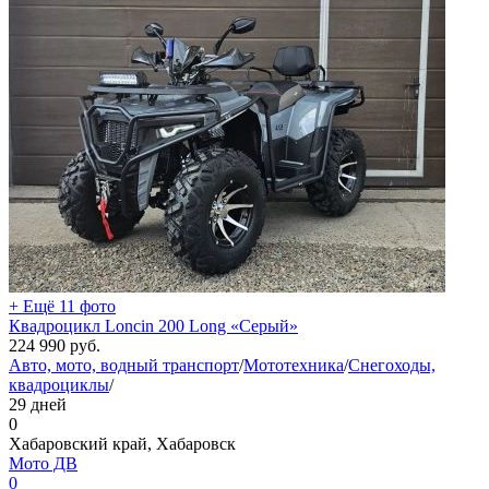
+ Ещё 11 фото
Квадроцикл Loncin 200 Long «Серый»
224 990
руб.
Авто, мото, водный транспорт
/
Мототехника
/
Снегоходы,
квадроциклы
/
29 дней
0
Хабаровский край, Хабаровск
Мото ДВ
0