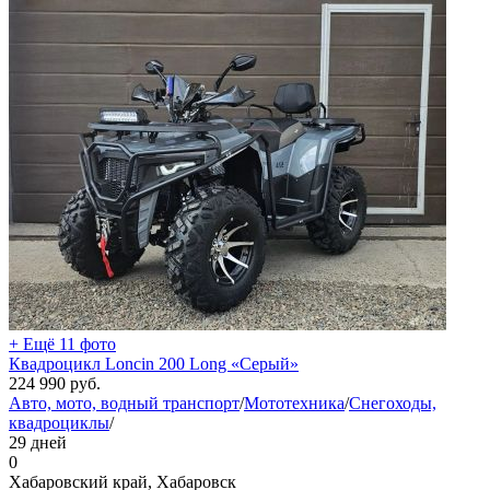
+ Ещё 11 фото
Квадроцикл Loncin 200 Long «Серый»
224 990
руб.
Авто, мото, водный транспорт
/
Мототехника
/
Снегоходы,
квадроциклы
/
29 дней
0
Хабаровский край, Хабаровск