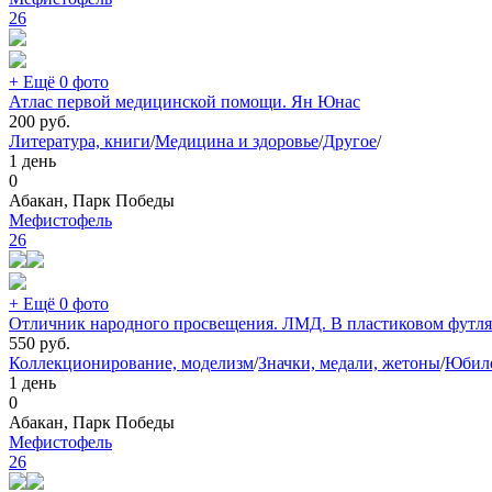
26
+ Ещё 0 фото
Атлас первой медицинской помощи. Ян Юнас
200
руб.
Литература, книги
/
Медицина и здоровье
/
Другое
/
1 день
0
Абакан, Парк Победы
Мефистофель
26
+ Ещё 0 фото
Отличник народного просвещения. ЛМД. В пластиковом футля
550
руб.
Коллекционирование, моделизм
/
Значки, медали, жетоны
/
Юбил
1 день
0
Абакан, Парк Победы
Мефистофель
26