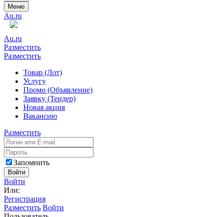
Меню
Au.ru
Au.ru
Разместить
Разместить
Товар (Лот)
Услугу
Промо (Объявление)
Заявку (Тендер)
Новая акция
Вакансию
Разместить
Запомнить
Войти
Войти
Или:
Регистрация
Разместить
Войти
Пользователь