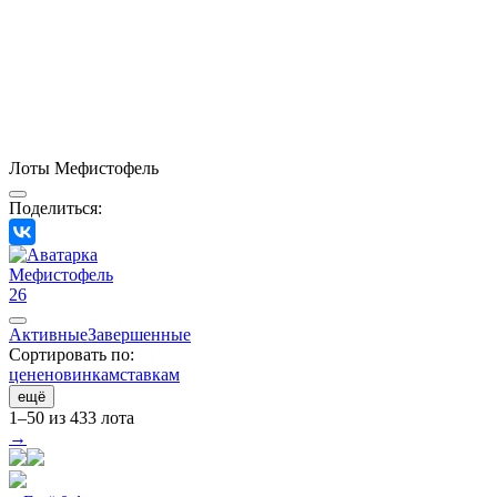
Лоты Мефистофель
Поделиться:
Мефистофель
26
Активные
Завершенные
Сортировать по:
цене
новинкам
ставкам
ещё
1–50 из 433 лота
→