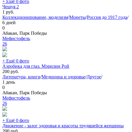
+ Ещё 0 фото
Чешуя 2
1
руб.
Коллекционирование, моделизм
/
Монеты
/
Россия до 1917 года
/
6 дней
0
Абакан, Парк Победы
Мефистофель
26
+ Ещё 0 фото
Аэробика для глаз. Мэрилин Рой
200
руб.
Литература, книги
/
Медицина и здоровье
/
Другое
/
1 день
0
Абакан, Парк Победы
Мефистофель
26
+ Ещё 0 фото
Движение - залог здоровья и красоты трудящейся женщины
200
руб.