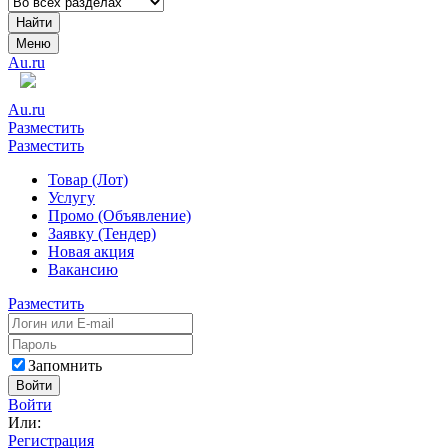
Найти
Меню
Au.ru
Au.ru
Разместить
Разместить
Товар (Лот)
Услугу
Промо (Объявление)
Заявку (Тендер)
Новая акция
Вакансию
Разместить
Запомнить
Войти
Войти
Или:
Регистрация