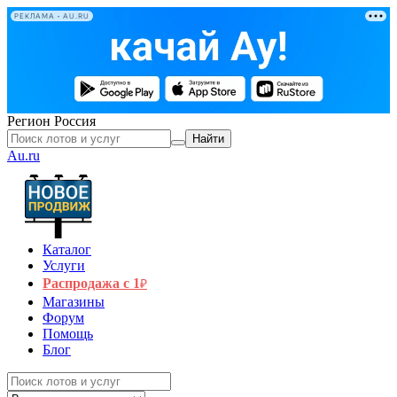
РЕКЛАМА • AU.RU
Регион
Россия
Найти
Au.ru
Каталог
Услуги
Распродажа с 1
₽
Магазины
Форум
Помощь
Блог