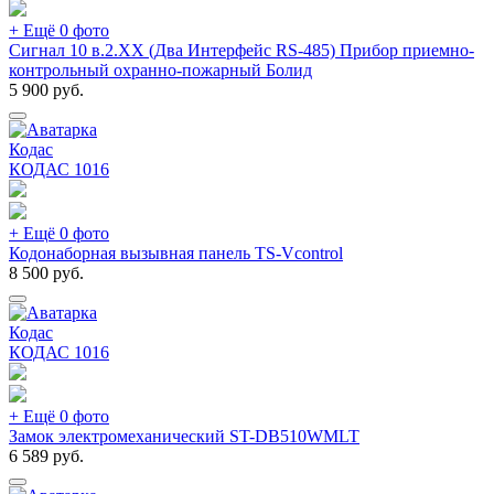
+ Ещё 0 фото
Сигнал 10 в.2.ХХ (Два Интерфейс RS-485) Прибор приемно-
контрольный охранно-пожарный Болид
5 900
руб.
Кодас
КОДАС
1016
+ Ещё 0 фото
Кодонаборная вызывная панель TS-Vcontrol
8 500
руб.
Кодас
КОДАС
1016
+ Ещё 0 фото
Замок электромеханический ST-DB510WMLT
6 589
руб.