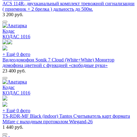
ACS 114R- двухканальный комплект тревожной сигнализации
( приемник + 2 брелка ) дальность до 500м.
3 200
руб.
Кодас
КОДАС
1016
+ Ещё 0 фото
Видеодомофон Sonik 7 Cloud (White+White) Монитор
домофона цветной с функцией «свободные руки»
23 400
руб.
Кодас
КОДАС
1016
+ Ещё 0 фото
TS-RDR-MF Black (indoor) Tantos Считыватель карт формата
Mifare с выходным протоколом Wiegand-26
1 440
руб.