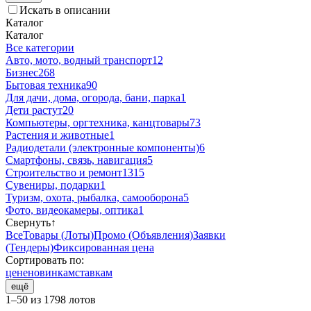
Искать в описании
Каталог
Каталог
Все категории
Авто, мото, водный транспорт
12
Бизнес
268
Бытовая техника
90
Для дачи, дома, огорода, бани, парка
1
Дети растут
20
Компьютеры, оргтехника, канцтовары
73
Растения и животные
1
Радиодетали (электронные компоненты)
6
Смартфоны, связь, навигация
5
Строительство и ремонт
1315
Сувениры, подарки
1
Туризм, охота, рыбалка, самооборона
5
Фото, видеокамеры, оптика
1
Свернуть
↑
Все
Товары (Лоты)
Промо (Объявления)
Заявки
(Тендеры)
Фиксированная цена
Сортировать по:
цене
новинкам
ставкам
ещё
1–50 из 1798 лотов