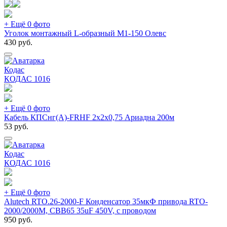
+ Ещё 0 фото
Уголок монтажный L-образный М1-150 Олевс
430
руб.
Кодас
КОДАС
1016
+ Ещё 0 фото
Кабель КПСнг(А)-FRHF 2х2х0,75 Ариадна 200м
53
руб.
Кодас
КОДАС
1016
+ Ещё 0 фото
Alutech RTO.26-2000-F Конденсатор 35мкФ привода RTO-
2000/2000М, CBB65 35uF 450V, с проводом
950
руб.