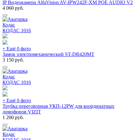
IP Видеокамера AlfaVision AV-IPW242F-XM POE AUDIO V2
4 060
руб.
Кодас
КОДАС
1016
+ Ещё 0 фото
Замок электромеханический ST-DB420MT
3 150
руб.
Кодас
КОДАС
1016
+ Ещё 0 фото
Трубка переговорная УКП-12PW для координатных
домофонов VIZIT
1 200
руб.
Кодас
КОДАС
1016