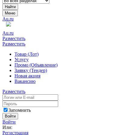
Найти
Меню
Au.ru
Au.ru
Разместить
Разместить
Товар (Лот)
Услугу
Промо (Объявление)
Заявку (Тендер)
Новая акция
Вакансию
Разместить
Запомнить
Войти
Войти
Или:
Регистрация