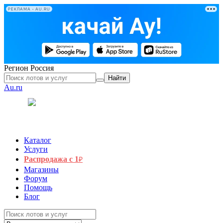
РЕКЛАМА • AU.RU
Регион
Россия
Найти
Au.ru
Каталог
Услуги
Распродажа с 1
₽
Магазины
Форум
Помощь
Блог