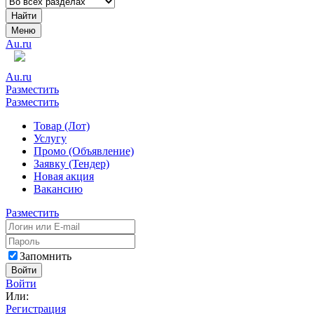
Найти
Меню
Au.ru
Au.ru
Разместить
Разместить
Товар (Лот)
Услугу
Промо (Объявление)
Заявку (Тендер)
Новая акция
Вакансию
Разместить
Запомнить
Войти
Войти
Или:
Регистрация