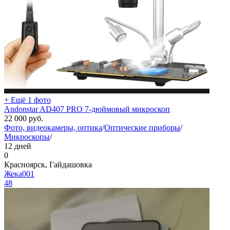
+ Ещё 1 фото
Andonstar AD407 PRO 7-дюймовый микроскоп
22 000
руб.
Фото, видеокамеры, оптика
/
Оптические приборы
/
Микроскопы
/
12 дней
0
Красноярск, Гайдашовка
Жека001
48