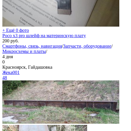
+ Ещё 0 фото
Poco x3 pro шлейф на материнскую плату
200
руб.
Смартфоны, связь, навигация
/
Запчасти, оборудование
/
Микросхемы и платы
/
4 дня
0
Красноярск, Гайдашовка
Жека001
48