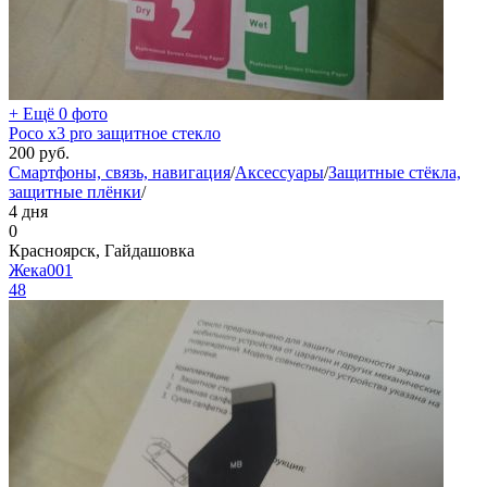
+ Ещё 0 фото
Poco x3 pro защитное стекло
200
руб.
Смартфоны, связь, навигация
/
Аксессуары
/
Защитные стёкла,
защитные плёнки
/
4 дня
0
Красноярск, Гайдашовка
Жека001
48