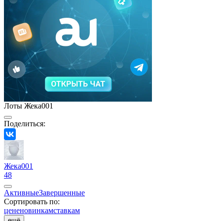
Лоты Жека001
Поделиться:
Жека001
48
Активные
Завершенные
Сортировать по:
цене
новинкам
ставкам
ещё