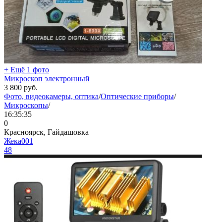
+ Ещё 1 фото
Микроскоп электронный
3 800
руб.
Фото, видеокамеры, оптика
/
Оптические приборы
/
Микроскопы
/
16:35:35
0
Красноярск, Гайдашовка
Жека001
48