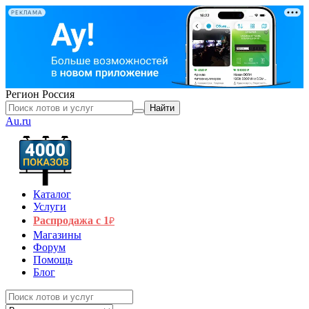
РЕКЛАМА
Регион
Россия
Найти
Au.ru
Каталог
Услуги
Распродажа с 1
₽
Магазины
Форум
Помощь
Блог