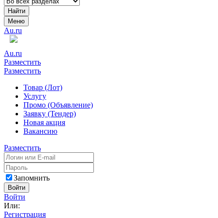
Найти
Меню
Au.ru
Au.ru
Разместить
Разместить
Товар (Лот)
Услугу
Промо (Объявление)
Заявку (Тендер)
Новая акция
Вакансию
Разместить
Запомнить
Войти
Войти
Или:
Регистрация