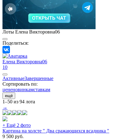
Лоты Елена Викторовна06
Поделиться:
Елена Викторовна06
10
Активные
Завершенные
Сортировать по:
цене
новинкам
ставкам
ещё
1–50 из 94 лота
→
+ Ещё 2 фото
Картина на холсте " Два сражающихся всадника "
9 500
руб.