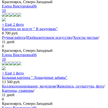
Красноярск, Северо-Западный
Елена Викторовна06
10
+ Ещё 2 фото
Картина на холсте " В раздумьях"
8 700
руб.
Ручная работа
/
Изобразительное искусство
/
Холсты чистые
/
11 дней
0
Красноярск, Северо-Западный
Елена Викторовна06
10
+ Ещё 1 фото
Большая картина " Лошадиные забавы"
13 500
руб.
Коллекционирование, моделизм
/
Живопись, скульптура, фото
/
Картины, гравюры
/
11 дней
0
Красноярск, Северо-Западный
Елена Викторовна06