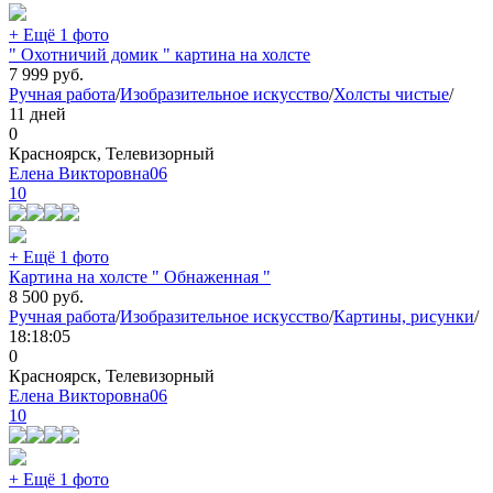
+ Ещё 1 фото
" Охотничий домик " картина на холсте
7 999
руб.
Ручная работа
/
Изобразительное искусство
/
Холсты чистые
/
11 дней
0
Красноярск, Телевизорный
Елена Викторовна06
10
+ Ещё 1 фото
Картина на холсте " Обнаженная "
8 500
руб.
Ручная работа
/
Изобразительное искусство
/
Картины, рисунки
/
18:18:05
0
Красноярск, Телевизорный
Елена Викторовна06
10
+ Ещё 1 фото