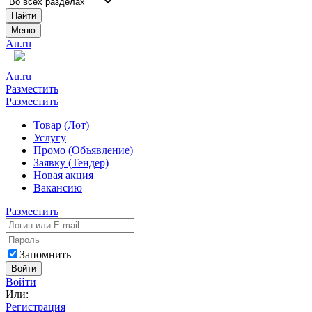
Найти
Меню
Au.ru
Au.ru
Разместить
Разместить
Товар (Лот)
Услугу
Промо (Объявление)
Заявку (Тендер)
Новая акция
Вакансию
Разместить
Запомнить
Войти
Войти
Или:
Регистрация