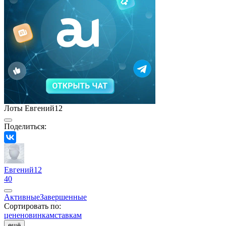
Лоты Евгений12
Поделиться:
Евгений12
40
Активные
Завершенные
Сортировать по:
цене
новинкам
ставкам
ещё