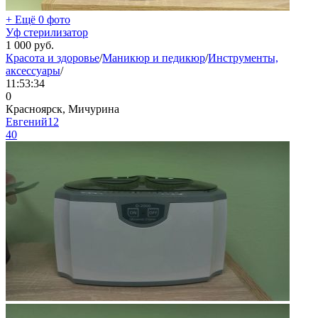
+ Ещё 0 фото
Уф стерилизатор
1 000
руб.
Красота и здоровье
/
Маникюр и педикюр
/
Инструменты,
аксессуары
/
11:53:34
0
Красноярск, Мичурина
Евгений12
40