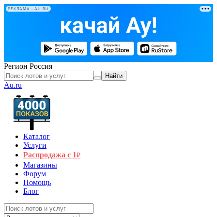
РЕКЛАМА • AU.RU
Регион
Россия
Найти
Au.ru
Каталог
Услуги
Распродажа с 1
₽
Магазины
Форум
Помощь
Блог