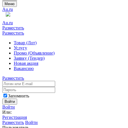
Меню
Au.ru
Au.ru
Разместить
Разместить
Товар (Лот)
Услугу
Промо (Объявление)
Заявку (Тендер)
Новая акция
Вакансию
Разместить
Запомнить
Войти
Войти
Или:
Регистрация
Разместить
Войти
Пользователь