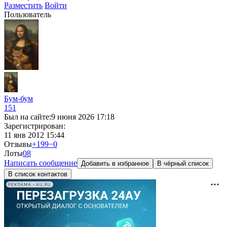
Разместить
Войти
Пользователь
Бум-бум
151
Был на сайте:
9 июня 2026 17:18
Зарегистрирован:
11 янв 2012 15:44
Отзывы
+199
−0
Лоты
0
8
Написать сообщение
Добавить в избранное
В чёрный список
В список контактов
РЕКЛАМА • AU.RU