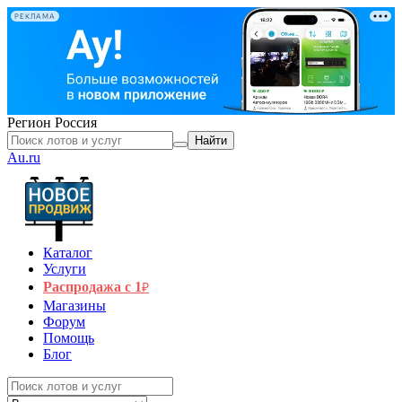
РЕКЛАМА
Регион
Россия
Найти
Au.ru
Каталог
Услуги
Распродажа с 1
₽
Магазины
Форум
Помощь
Блог