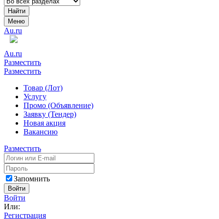
Найти
Меню
Au.ru
Au.ru
Разместить
Разместить
Товар (Лот)
Услугу
Промо (Объявление)
Заявку (Тендер)
Новая акция
Вакансию
Разместить
Запомнить
Войти
Войти
Или:
Регистрация