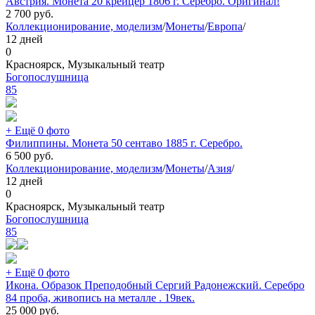
Австрия. Монета 20 крейцер 1806 г. Серебро. Оригинал!
2 700
руб.
Коллекционирование, моделизм
/
Монеты
/
Европа
/
12 дней
0
Красноярск, Музыкальный театр
Богопослушница
85
+ Ещё 0 фото
Филиппины. Монета 50 сентаво 1885 г. Серебро.
6 500
руб.
Коллекционирование, моделизм
/
Монеты
/
Азия
/
12 дней
0
Красноярск, Музыкальный театр
Богопослушница
85
+ Ещё 0 фото
Икона. Образок Преподобный Сергий Радонежский. Серебро
84 проба, живопись на металле . 19век.
25 000
руб.