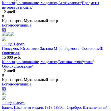
Коллекционирование, моделизм
/
Антиквариат
/
Предметы
интерьера и быта
/
12 дней
0
Красноярск, Музыкальный театр
Богопослушница
85
+ Ещё 1 фото
Подсумок Югославия Застава М-56. Редкость! Состояние!!!
Оригинал!
15 000
руб.
Коллекционирование, моделизм
/
Военная атрибутика
/
Обмундирование
/
12 дней
0
Красноярск, Музыкальный театр
Богопослушница
85
+ Ещё 0 фото
Баден. Школьная медаль 1818-1830гг. Серебро. Штемпельный