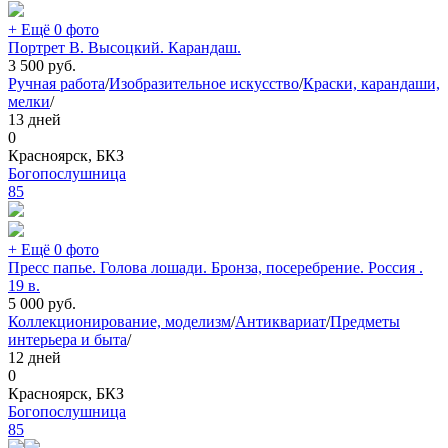
+ Ещё 0 фото
Портрет В. Высоцкий. Карандаш.
3 500
руб.
Ручная работа
/
Изобразительное искусство
/
Краски, карандаши,
мелки
/
13 дней
0
Красноярск, БКЗ
Богопослушница
85
+ Ещё 0 фото
Пресс папье. Голова лошади. Бронза, посеребрение. Россия .
19 в.
5 000
руб.
Коллекционирование, моделизм
/
Антиквариат
/
Предметы
интерьера и быта
/
12 дней
0
Красноярск, БКЗ
Богопослушница
85