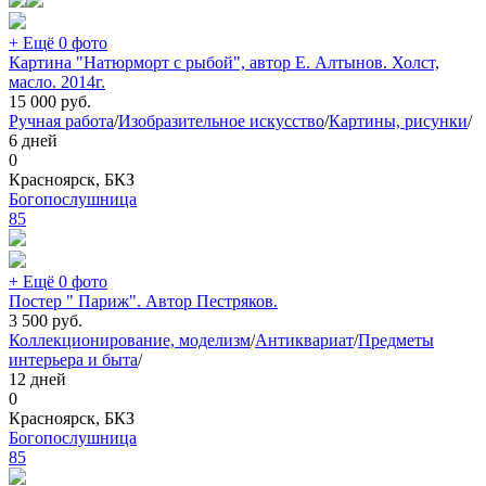
+ Ещё 0 фото
Картина "Натюрморт с рыбой", автор Е. Алтынов. Холст,
масло. 2014г.
15 000
руб.
Ручная работа
/
Изобразительное искусство
/
Картины, рисунки
/
6 дней
0
Красноярск, БКЗ
Богопослушница
85
+ Ещё 0 фото
Постер " Париж". Автор Пестряков.
3 500
руб.
Коллекционирование, моделизм
/
Антиквариат
/
Предметы
интерьера и быта
/
12 дней
0
Красноярск, БКЗ
Богопослушница
85