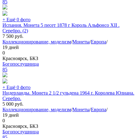
85
+ Ещё 0 фото
Испания. Монета 5 песет 1878 г Король Альфонсо XII .
Серебро. (2)
7 500
руб.
Коллекционирование, моделизм
/
Монеты
/
Европа
/
19 дней
0
Красноярск, БКЗ
Богопослушница
85
+ Ещё 0 фото
Нидерланды. Монета 2 1/2 гульдена 1964 г. Королева Юлиана.
Серебро.
5 000
руб.
Коллекционирование, моделизм
/
Монеты
/
Европа
/
19 дней
0
Красноярск, БКЗ
Богопослушница
85