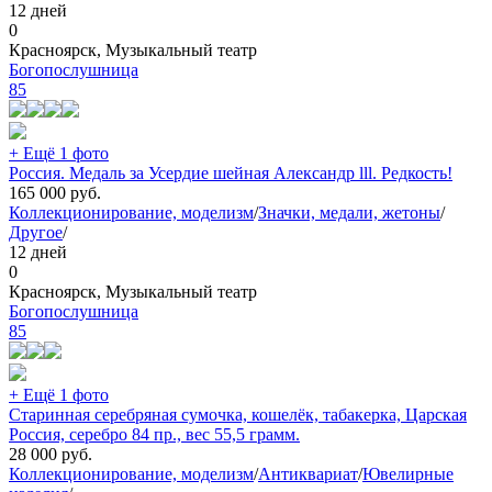
12 дней
0
Красноярск, Музыкальный театр
Богопослушница
85
+ Ещё 1 фото
Россия. Медаль за Усердие шейная Александр lll. Редкость!
165 000
руб.
Коллекционирование, моделизм
/
Значки, медали, жетоны
/
Другое
/
12 дней
0
Красноярск, Музыкальный театр
Богопослушница
85
+ Ещё 1 фото
Старинная серебряная сумочка, кошелёк, табакерка, Царская
Россия, серебро 84 пр., вес 55,5 грамм.
28 000
руб.
Коллекционирование, моделизм
/
Антиквариат
/
Ювелирные