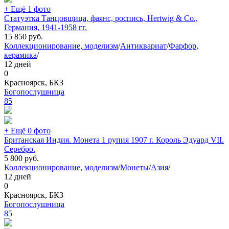
+ Ещё 1 фото
Статуэтка Танцовщица, фаянс, роспись, Hertwig & Co.,
Германия, 1941-1958 гг.
15 850
руб.
Коллекционирование, моделизм
/
Антиквариат
/
Фарфор,
керамика
/
12 дней
0
Красноярск, БКЗ
Богопослушница
85
+ Ещё 0 фото
Британская Индия. Монета 1 рупия 1907 г. Король Эдуард VII.
Серебро.
5 800
руб.
Коллекционирование, моделизм
/
Монеты
/
Азия
/
12 дней
0
Красноярск, БКЗ
Богопослушница
85