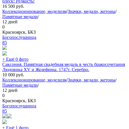
блеск! Редкость!
16 500
руб.
Коллекционирование, моделизм
/
Значки, медали, жетоны
/
Памятные медали
/
12 дней
0
Красноярск, БКЗ
Богопослушница
85
+ Ещё 0 фото
Саксония. Памятная свадебная медаль в честь бракосочетания
Людовика XV и Жозефины. 1747г. Серебро.
10 000
руб.
Коллекционирование, моделизм
/
Значки, медали, жетоны
/
Памятные медали
/
12 дней
0
Красноярск, БКЗ
Богопослушница
85
+ Ещё 1 фото