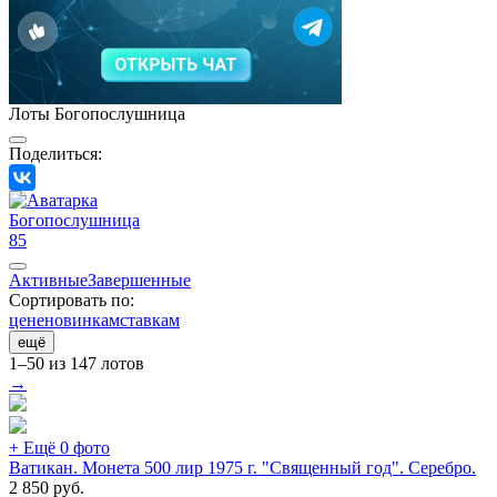
Лоты Богопослушница
Поделиться:
Богопослушница
85
Активные
Завершенные
Сортировать по:
цене
новинкам
ставкам
ещё
1–50 из 147 лотов
→
+ Ещё 0 фото
Ватикан. Монета 500 лир 1975 г. "Священный год". Серебро.
2 850
руб.