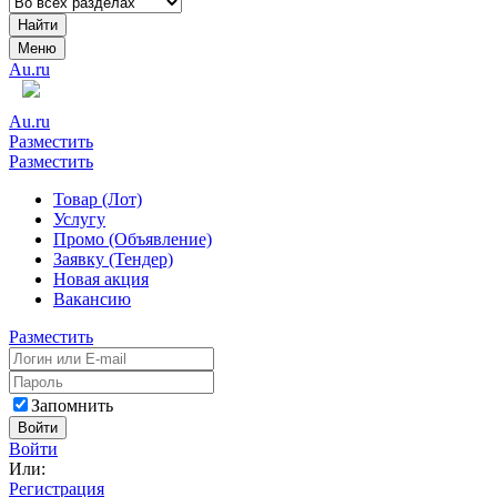
Найти
Меню
Au.ru
Au.ru
Разместить
Разместить
Товар (Лот)
Услугу
Промо (Объявление)
Заявку (Тендер)
Новая акция
Вакансию
Разместить
Запомнить
Войти
Войти
Или:
Регистрация