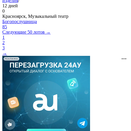
изделия
/
12 дней
0
Красноярск, Музыкальный театр
Богопослушница
85
Следующие 50 лотов →
1
2
3
→
РЕКЛАМА