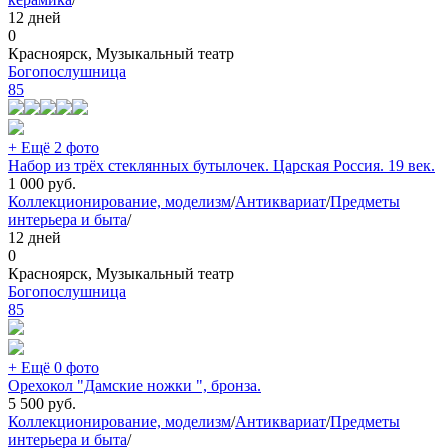
12 дней
0
Красноярск, Музыкальный театр
Богопослушница
85
+ Ещё 2 фото
Набор из трёх стеклянных бутылочек. Царская Россия. 19 век.
1 000
руб.
Коллекционирование, моделизм
/
Антиквариат
/
Предметы
интерьера и быта
/
12 дней
0
Красноярск, Музыкальный театр
Богопослушница
85
+ Ещё 0 фото
Орехокол "Дамские ножки ", бронза.
5 500
руб.
Коллекционирование, моделизм
/
Антиквариат
/
Предметы
интерьера и быта
/