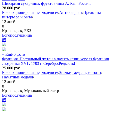
Шикарная сухарница, фруктовница А. Кач. Россия.
28 000
руб.
Коллекционирование, моделизм
/
Антиквариат
/
Предметы
интерьера и быта
/
12 дней
0
Красноярск, БКЗ
Богопослушница
85
+ Ещё 0 фото
Франция. Настольный жетон в память казни короля Франции
Людовика XVI . 1793 г. Серебро.Редкость!
25 000
руб.
Коллекционирование, моделизм
/
Значки, медали, жетоны
/
Памятные медали
/
12 дней
0
Красноярск, Музыкальный театр
Богопослушница
85