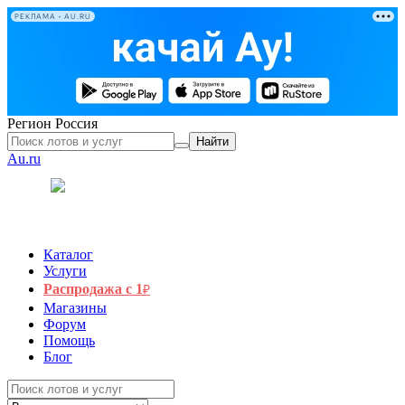
РЕКЛАМА • AU.RU
Регион
Россия
Найти
Au.ru
Каталог
Услуги
Распродажа с 1
₽
Магазины
Форум
Помощь
Блог