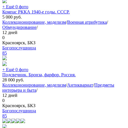
+ Ещё 0 фото
Компас РККА 1940-е годы. СССР.
5 000
руб.
Коллекционирование, моделизм
/
Военная атрибутика
/
Обмундирование
/
12 дней
0
Красноярск, БКЗ
Богопослушница
85
+ Ещё 0 фото
Подсвечник. Бронза, фарфор. Россия.
28 000
руб.
Коллекционирование, моделизм
/
Антиквариат
/
Предметы
интерьера и быта
/
12 дней
0
Красноярск, БКЗ
Богопослушница
85