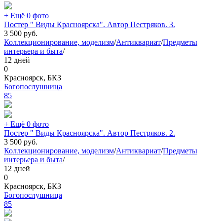
+ Ещё 0 фото
Постер " Виды Красноярска". Автор Пестряков. 3.
3 500
руб.
Коллекционирование, моделизм
/
Антиквариат
/
Предметы
интерьера и быта
/
12 дней
0
Красноярск, БКЗ
Богопослушница
85
+ Ещё 0 фото
Постер " Виды Красноярска". Автор Пестряков. 2.
3 500
руб.
Коллекционирование, моделизм
/
Антиквариат
/
Предметы
интерьера и быта
/
12 дней
0
Красноярск, БКЗ
Богопослушница
85