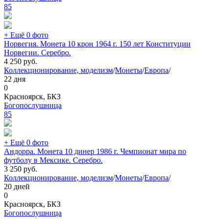
85
+ Ещё 0 фото
Норвегия. Монета 10 крон 1964 г. 150 лет Конституции
Норвегии. Серебро.
4 250
руб.
Коллекционирование, моделизм
/
Монеты
/
Европа
/
22 дня
0
Красноярск, БКЗ
Богопослушница
85
+ Ещё 0 фото
Андорра. Монета 10 динер 1986 г. Чемпионат мира по
футболу в Мексике. Серебро.
3 250
руб.
Коллекционирование, моделизм
/
Монеты
/
Европа
/
20 дней
0
Красноярск, БКЗ
Богопослушница