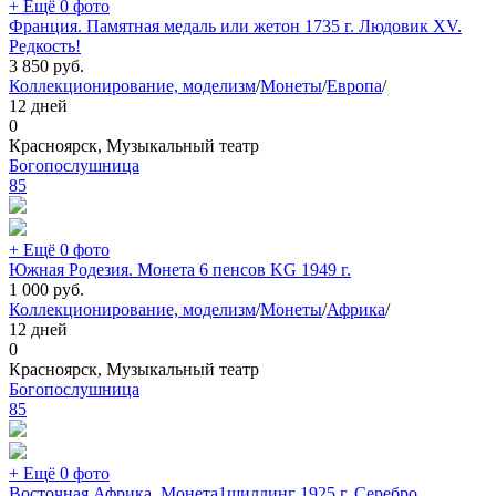
+ Ещё 0 фото
Франция. Памятная медаль или жетон 1735 г. Людовик XV.
Редкость!
3 850
руб.
Коллекционирование, моделизм
/
Монеты
/
Европа
/
12 дней
0
Красноярск, Музыкальный театр
Богопослушница
85
+ Ещё 0 фото
Южная Родезия. Монета 6 пенсов KG 1949 г.
1 000
руб.
Коллекционирование, моделизм
/
Монеты
/
Африка
/
12 дней
0
Красноярск, Музыкальный театр
Богопослушница
85
+ Ещё 0 фото
Восточная Африка. Монета1шиллинг 1925 г. Серебро.