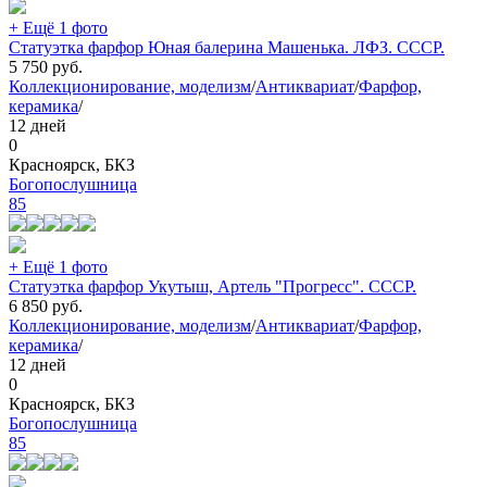
+ Ещё 1 фото
Статуэтка фарфор Юная балерина Машенька. ЛФЗ. СССР.
5 750
руб.
Коллекционирование, моделизм
/
Антиквариат
/
Фарфор,
керамика
/
12 дней
0
Красноярск, БКЗ
Богопослушница
85
+ Ещё 1 фото
Статуэтка фарфор Укутыш, Артель "Прогресс". СССР.
6 850
руб.
Коллекционирование, моделизм
/
Антиквариат
/
Фарфор,
керамика
/
12 дней
0
Красноярск, БКЗ
Богопослушница
85