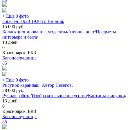
+ Ещё 0 фото
Гобелен. 1920-1930 гг. Япония.
15 000
руб.
Коллекционирование, моделизм
/
Антиквариат
/
Предметы
интерьера и быта
/
13 дней
0
Красноярск, БКЗ
Богопослушница
85
+ Ещё 0 фото
Рисунок карандаш. Автор Песегов.
28 000
руб.
Ручная работа
/
Изобразительное искусство
/
Картины, рисунки
/
13 дней
0
Красноярск, БКЗ
Богопослушница
85