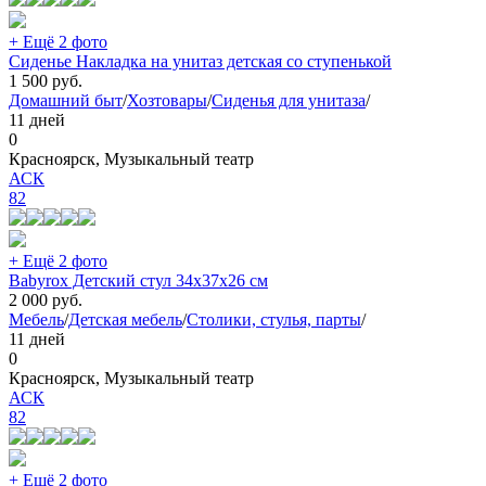
+ Ещё 2 фото
Сиденье Накладка на унитаз детская со ступенькой
1 500
руб.
Домашний быт
/
Хозтовары
/
Сиденья для унитаза
/
11 дней
0
Красноярск, Музыкальный театр
АСК
82
+ Ещё 2 фото
Babyrox Детский стул 34х37х26 см
2 000
руб.
Мебель
/
Детская мебель
/
Столики, стулья, парты
/
11 дней
0
Красноярск, Музыкальный театр
АСК
82
+ Ещё 2 фото