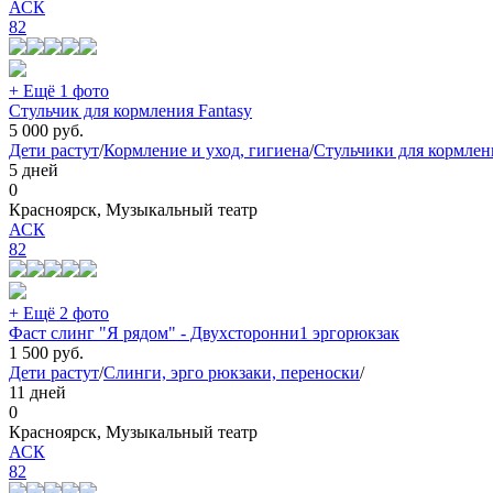
АСК
82
+ Ещё 1 фото
Стульчик для кормления Fantasy
5 000
руб.
Дети растут
/
Кормление и уход, гигиена
/
Стульчики для кормлен
5 дней
0
Красноярск, Музыкальный театр
АСК
82
+ Ещё 2 фото
Фаст слинг "Я рядом" - Двухсторонни1 эргорюкзак
1 500
руб.
Дети растут
/
Слинги, эрго рюкзаки, переноски
/
11 дней
0
Красноярск, Музыкальный театр
АСК
82