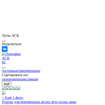
Лоты АСК
Поделиться:
АСК
82
Активные
Завершенные
Сортировать по:
цене
новинкам
ставкам
ещё
+ Ещё 1 фото
Платье для беременных весна лето осень зима