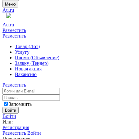
Меню
Au.ru
Au.ru
Разместить
Разместить
Товар (Лот)
Услугу
Промо (Объявление)
Заявку (Тендер)
Новая акция
Вакансию
Разместить
Запомнить
Войти
Войти
Или:
Регистрация
Разместить
Войти
Пользователь