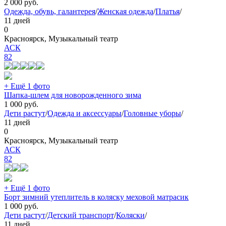
2 000
руб.
Одежда, обувь, галантерея
/
Женская одежда
/
Платья
/
11 дней
0
Красноярск, Музыкальный театр
АСК
82
+ Ещё 1 фото
Шапка-шлем для новорожденного зима
1 000
руб.
Дети растут
/
Одежда и аксессуары
/
Головные уборы
/
11 дней
0
Красноярск, Музыкальный театр
АСК
82
+ Ещё 1 фото
Борт зимний утеплитель в коляску меховой матрасик
1 000
руб.
Дети растут
/
Детский транспорт
/
Коляски
/
11 дней