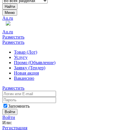
Найти
Меню
Au.ru
Au.ru
Разместить
Разместить
Товар (Лот)
Услугу
Промо (Объявление)
Заявку (Тендер)
Новая акция
Вакансию
Разместить
Запомнить
Войти
Войти
Или:
Регистрация