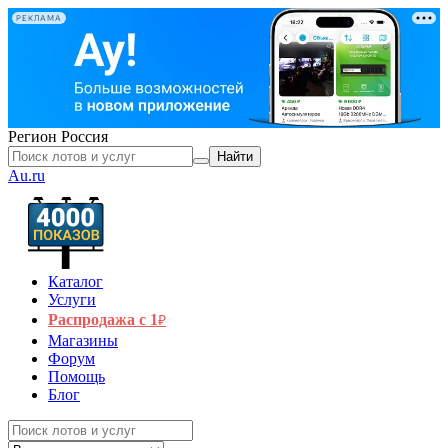
РЕКЛАМА
Регион
Россия
Найти
Au.ru
Каталог
Услуги
Распродажа с 1
₽
Магазины
Форум
Помощь
Блог