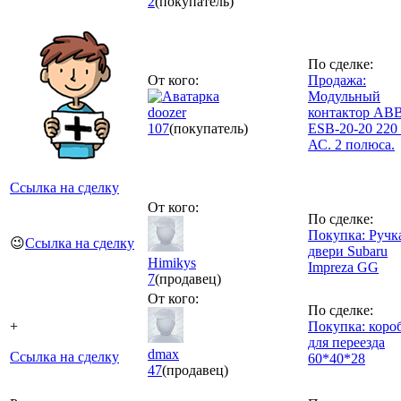
2
(покупатель)
По сделке:
От кого:
Продажа:
Модульный
doozer
контактор AB
107
(покупатель)
ESB-20-20 220
АС. 2 полюса.
Ссылка на сделку
От кого:
По сделке:
Покупка: Ручк
😉
Ссылка на сделку
двери Subaru
Himikys
Impreza GG
7
(продавец)
От кого:
По сделке:
+
Покупка: коро
для переезда
dmax
Ссылка на сделку
60*40*28
47
(продавец)