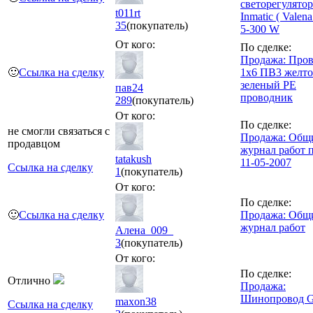
светорегулятор
t011rt
Inmatic ( Valena
35
(покупатель)
5-300 W
От кого:
По сделке:
Продажа: Про
🙂
Ссылка на сделку
1х6 ПВ3 желто
зеленый PE
пав24
проводник
289
(покупатель)
От кого:
По сделке:
не смогли связаться с
Продажа: Общ
продавцом
журнал работ 
tatakush
11-05-2007
Ссылка на сделку
1
(покупатель)
От кого:
По сделке:
🙂
Ссылка на сделку
Продажа: Общ
журнал работ
Алена_009_
3
(покупатель)
От кого:
По сделке:
Отлично
Продажа:
Шинопровод G
maxon38
Ссылка на сделку