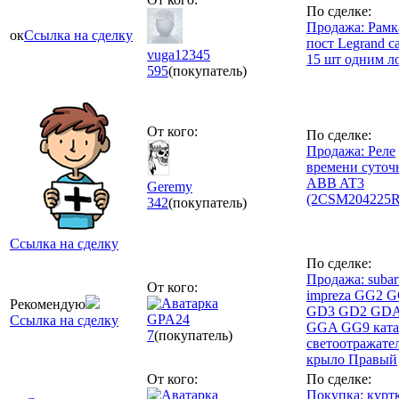
По сделке:
Продажа: Рамк
ок
Ссылка на сделку
пост Legrand ca
vuga12345
15 шт одним л
595
(покупатель)
От кого:
По сделке:
Продажа: Реле
времени суточ
ABB AT3
Geremy
(2CSM204225R
342
(покупатель)
Ссылка на сделку
По сделке:
Продажа: subar
От кого:
impreza GG2 
Рекомендую
GD3 GD2 GD
GPA24
Ссылка на сделку
GGA GG9 ката
7
(покупатель)
светоотражател
крыло Правый
От кого:
По сделке:
Покупка: курт