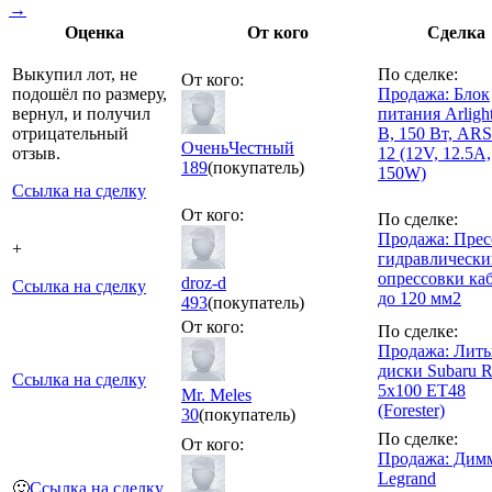
→
Оценка
От кого
Сделка
Выкупил лот, не
По сделке:
От кого:
подошёл по размеру,
Продажа: Блок
вернул, и получил
питания Arligh
отрицательный
В, 150 Вт, ARS
ОченьЧестный
отзыв.
12 (12V, 12.5A,
189
(покупатель)
150W)
Ссылка на сделку
От кого:
По сделке:
Продажа: Прес
+
гидравлически
опрессовки ка
droz-d
Ссылка на сделку
до 120 мм2
493
(покупатель)
От кого:
По сделке:
Продажа: Лит
диски Subaru 
Ссылка на сделку
5x100 ET48
Mr. Meles
(Forester)
30
(покупатель)
По сделке:
От кого:
Продажа: Дим
Legrand
🙂
Ссылка на сделку