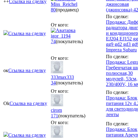
++
Ссылка на сделку
Miss_Reichel
джинсовая
80
(продавец)
(джинсовка) 42
По сделке:
Продажа: Диф
От кого:
радиатора двиг
и кондиционер
Ссылка на сделку
igor_1194
EJ204 EJ152 gg
74
(покупатель)
gg9 gd2 gd3 gd
Impreza Subaru
По сделке:
От кого:
Продажа: Legr
Гребенчатая ш
ок
Ссылка на сделку
полюсная,30
333max333
модулей, 53см,
34
(покупатель)
230/400V, 16 м
От кого:
По сделке:
Продажа: Блок
Ok
Ссылка на сделку
питания 12v 4
для светодиод
cirom
ленты
171
(покупатель)
От кого:
По сделке:
Продажа: Блок
питания Apeyr
Ссылка на сделку