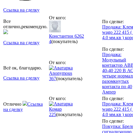
Ссылка на сделку
От кого:
Все
По сделке:
отлично,рекомендую.
Продажа: Кле
wago 222 415 ( 
Константин 6262
4.0 мм.кв ) кор
4
(покупатель)
Ссылка на сделку
По сделке:
Продажа:
Модульный
От кого:
контактор AB
Всё ок, благодарю.
40-40 220 В АС
Anonymous
четыре нормал
Ссылка на сделку
367
(покупатель)
разомкнутых
контакта по 40
Ампер
От кого:
По сделке:
Продажа: Кле
Отлично
Ссылка
Комар
wago 222 415 ( 
на сделку
225
(покупатель)
4.0 мм.кв ) кор
По сделке:
Покупка: Брел
сигнализацию