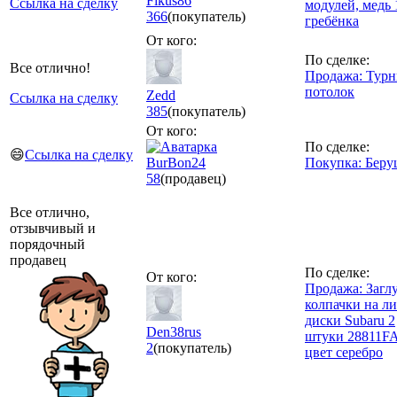
Fikus86
Ссылка на сделку
модулей, медь 
366
(покупатель)
гребёнка
От кого:
По сделке:
Все отлично!
Продажа: Турн
потолок
Zedd
Ссылка на сделку
385
(покупатель)
От кого:
По сделке:
😄
Ссылка на сделку
BurBon24
Покупка: Бер
58
(продавец)
Все отлично,
отзывчивый и
порядочный
продавец
По сделке:
От кого:
Продажа: Загл
колпачки на л
диски Subaru 2
Den38rus
штуки 28811F
2
(покупатель)
цвет серебро