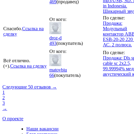
mp3/USB, SD.
469
(продавец)
in Indonesia.
Шикарный зву
По сделке:
От кого:
Продажа:
Спасибо.
Ссылка на
Модульный
сделку
контактор AB
droz-d
ESB-20-20 220
493
(покупатель)
АС. 2 полюса.
От кого:
По сделке:
Продажа: Dls s
Всё отлично.
cable sc 2x2.5,
(+).
Ссылка на сделку
99.99994% мед
matovbiu
акустический 
66
(покупатель)
Следующие 50 отзывов →
1
2
3
→
О проекте
Наши вакансии