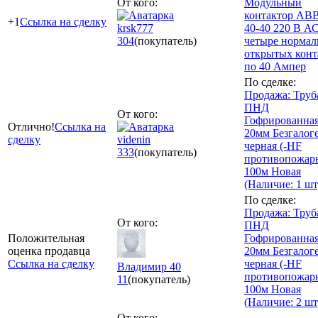
От кого:
Модульный
контактор AB
+1
Ссылка на сделку
krsk777
40-40 220 В АС
304
(покупатель)
четыре нормал
открытых конт
по 40 Ампер
По сделке:
Продажа: Труб
ПНД
От кого:
Гофрированна
Отлично!
Ссылка на
20мм Безгалог
сделку
videnin
черная (-HF
333
(покупатель)
противопожарн
100м Новая
(Наличие: 1 шт
По сделке:
Продажа: Труб
От кого:
ПНД
Положительная
Гофрированна
оценка продавца
20мм Безгалог
Ссылка на сделку
черная (-HF
Владимир 40
противопожарн
11
(покупатель)
100м Новая
(Наличие: 2 шт
От кого: