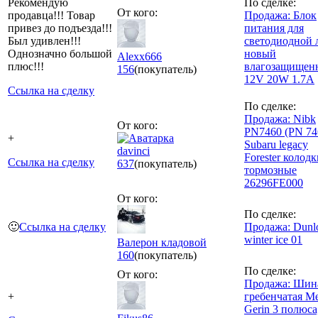
Рекомендую
По сделке:
От кого:
продавца!!! Товар
Продажа: Блок
привез до подъезда!!!
питания для
Был удивлен!!!
светодиодной 
Однозначно большой
новый
Alexx666
плюс!!!
влагозащищен
156
(покупатель)
12V 20W 1.7A
Ссылка на сделку
По сделке:
Продажа: Nibk
От кого:
PN7460 (PN 74
+
Subaru legacy
davinci
Forester колод
Ссылка на сделку
637
(покупатель)
тормозные
26296FE000
От кого:
По сделке:
🙂
Ссылка на сделку
Продажа: Dunl
winter ice 01
Валерон кладовой
160
(покупатель)
По сделке:
От кого:
Продажа: Шин
+
гребенчатая Me
Gerin 3 полюса