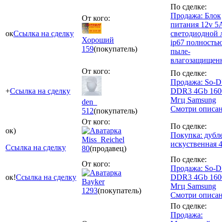
По сделке:
Продажа: Блок
От кого:
питания 12v 5
ок
Ссылка на сделку
светодиодной 
Хороший
ip67 полность
159
(покупатель)
пыле-
влагозащищен
От кого:
По сделке:
Продажа: So-
+
Ссылка на сделку
DDR3 4Gb 160
Мгц Samsung
den_
Смотри описа
512
(покупатель)
От кого:
По сделке:
ок)
Покупка: дубл
Miss_Reichel
искуственная 4
Ссылка на сделку
80
(продавец)
По сделке:
От кого:
Продажа: So-
ок!
Ссылка на сделку
DDR3 4Gb 160
Bayker
Мгц Samsung
1293
(покупатель)
Смотри описа
По сделке:
Продажа: