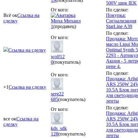
19
(покупатель)
500V шнк IEK
От кого:
По сделке:
Всё ок
Ссылка на
Покупка:
сделку
Миха Михаил
Сигнализация
1
(продавец)
StarLine A39
По сделке:
От кого:
Продажа: Мот
масло Liqui Mo
Optimal Synth 
Ссылка на сделку
2293 - Артикул
wolf12
Акция - 5 литр
0
(покупатель)
цене 4.
По сделке:
От кого:
Продажа: Arlig
ARS 250W 24V
+1
Ссылка на сделку
10.5A Блок пи
serg22
для светодиод
685
(покупатель)
ленты
По сделке:
От кого:
Продажа: Arlig
все ок
Ссылка на
ARS 250W 24V
сделку
10.5A Блок пи
kds_sdk
для светодиод
128
(покупатель)
ленты