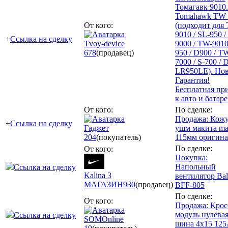
Томагавк 9010.
Tomahawk TW 
От кого:
(подходит для 
9010 / SL-950 
+
Ссылка на сделку
Tvoy-device
9000 / TW-9010
678
(продавец)
950 / D900 / T
7000 / S-700 / 
LR950LE). Но
Гарантия!
Бесплатная пр
к авто и батар
От кого:
По сделке:
Продажа: Кож
+
Ссылка на сделку
Гаджет
ушм макита ma
204
(покупатель)
115мм оригинал
По сделке:
От кого:
Покупка:
Напольный
Ссылка на сделку
Kalina 3
вентилятор Bal
МАГАЗИН
930
(продавец)
BFF-805
По сделке:
От кого:
Продажа: Крос
модуль нулева
Ссылка на сделку
SOMOnline
шина 4х15 12