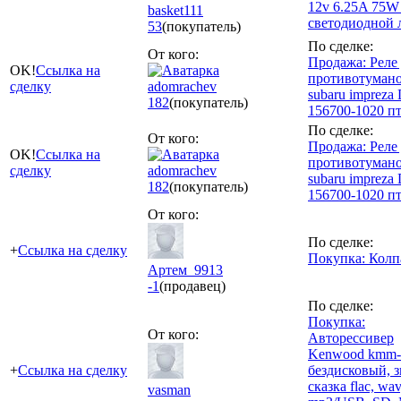
12v 6.25A 75W
basket111
светодиодной 
53
(покупатель)
По сделке:
От кого:
Продажа: Реле
OK!
Ссылка на
противотуман
сделку
adomrachev
subaru impreza
182
(покупатель)
156700-1020 п
По сделке:
От кого:
Продажа: Реле
OK!
Ссылка на
противотуман
сделку
adomrachev
subaru impreza
182
(покупатель)
156700-1020 п
От кого:
По сделке:
+
Ссылка на сделку
Покупка: Колп
Артем_9913
-1
(продавец)
По сделке:
Покупка:
От кого:
Авторессивер
Kenwood kmm-
+
Ссылка на сделку
бездисковый, з
сказка flac, wav
vasman